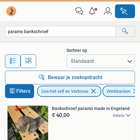
Werkbanken
Sorteer op
Alle afstanden…
Bewaar je zoekopdracht
Filters
Doe-het-zelf en Verbouw
Werkbanken
Bankschroef paramo made in Engeland
€ 40,00
Details