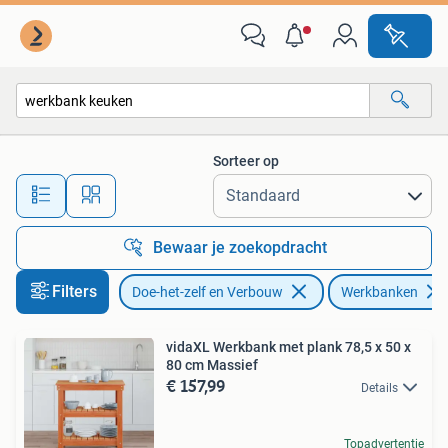
Werkbanken
Sorteer op
Alle afstanden…
Bewaar je zoekopdracht
Filters
Doe-het-zelf en Verbouw
Werkbanken
vidaXL Werkbank met plank 78,5 x 50 x
80 cm Massief
€ 157,99
Details
Topadvertentie