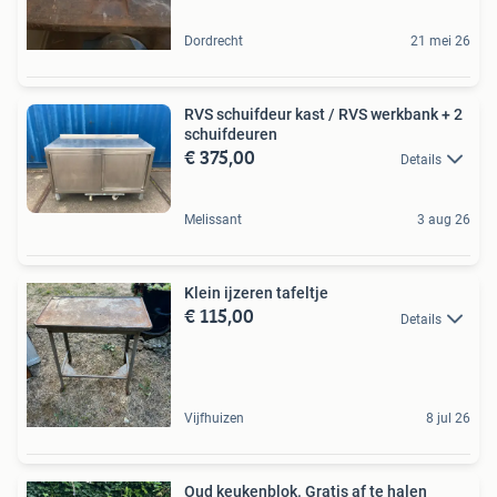
Dordrecht
21 mei 26
RVS schuifdeur kast / RVS werkbank + 2
schuifdeuren
€ 375,00
Details
Melissant
3 aug 26
Klein ijzeren tafeltje
€ 115,00
Details
Vijfhuizen
8 jul 26
Oud keukenblok. Gratis af te halen