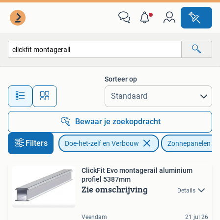
Zonnepanelen en Toebehoren
Sorteer op
Alle afstanden…
Bewaar je zoekopdracht
Filters
Doe-het-zelf en Verbouw
Zonnepanelen
ClickFit Evo montagerail aluminium
profiel 5387mm
Zie omschrijving
Details
Veendam
21 jul 26