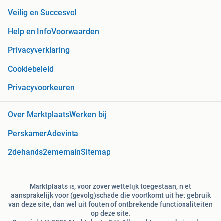
Veilig en Succesvol
Help en Info
Voorwaarden
Privacyverklaring
Cookiebeleid
Privacyvoorkeuren
Over Marktplaats
Werken bij
Perskamer
Adevinta
2dehands
2ememain
Sitemap
Marktplaats is, voor zover wettelijk toegestaan, niet
aansprakelijk voor (gevolg)schade die voortkomt uit het gebruik
van deze site, dan wel uit fouten of ontbrekende functionaliteiten
op deze site.