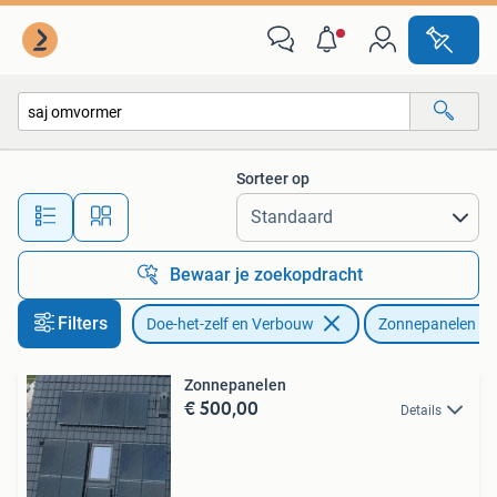
Zonnepanelen en Toebehoren
Sorteer op
Alle afstanden…
Bewaar je zoekopdracht
Filters
Doe-het-zelf en Verbouw
Zonnepanelen
Zonnepanelen
€ 500,00
Details