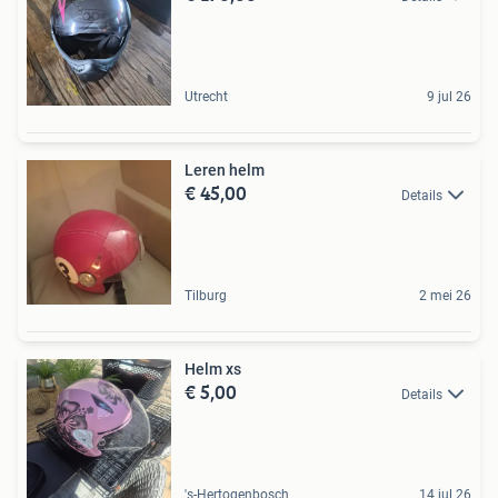
Utrecht
9 jul 26
Leren helm
€ 45,00
Details
Tilburg
2 mei 26
Helm xs
€ 5,00
Details
's-Hertogenbosch
14 jul 26