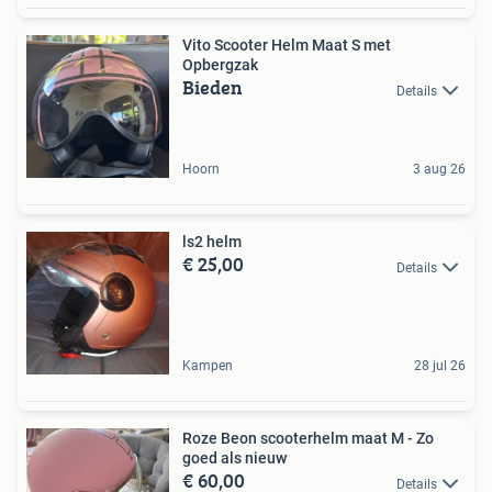
Vito Scooter Helm Maat S met
Opbergzak
Bieden
Details
Hoorn
3 aug 26
ls2 helm
€ 25,00
Details
Kampen
28 jul 26
Roze Beon scooterhelm maat M - Zo
goed als nieuw
€ 60,00
Details