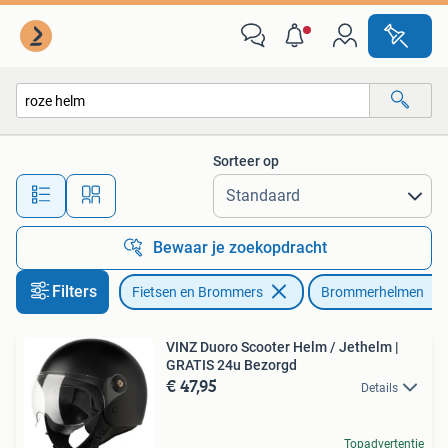
Brommerhelmen
Sorteer op
Alle afstanden…
Bewaar je zoekopdracht
Filters
Fietsen en Brommers
Brommerhelmen
VINZ Duoro Scooter Helm / Jethelm |
GRATIS 24u Bezorgd
€ 47,95
Details
Topadvertentie