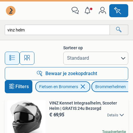
Brommerhelmen
Sorteer op
Alle afstanden…
Bewaar je zoekopdracht
Filters
Fietsen en Brommers
Brommerhelmen
VINZ Kennet Integraalhelm, Scooter
Helm | GRATIS 24u Bezorgd
€ 69,95
Details
Topadvertentie