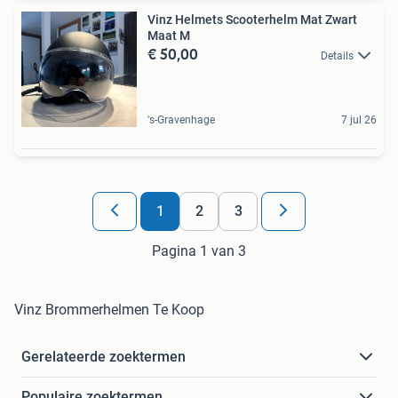
Vinz Helmets Scooterhelm Mat Zwart
Maat M
€ 50,00
Details
's-Gravenhage
7 jul 26
1
2
3
Pagina 1 van 3
Vinz Brommerhelmen Te Koop
Gerelateerde zoektermen
Populaire zoektermen