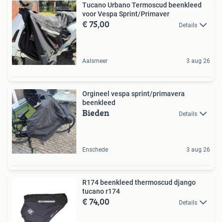
Tucano Urbano Termoscud beenkleed
voor Vespa Sprint/Primaver
€ 75,00
Details
Aalsmeer
3 aug 26
Orgineel vespa sprint/primavera
beenkleed
Bieden
Details
Enschede
3 aug 26
R174 beenkleed thermoscud django
tucano r174
€ 74,00
Details