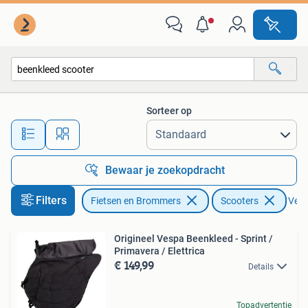
Brommeronderdelen | Scooters
Sorteer op
Alle afstanden…
Bewaar je zoekopdracht
Filters
Fietsen en Brommers
Scooters
Verwi
Origineel Vespa Beenkleed - Sprint /
Primavera / Elettrica
€ 149,99
Details
Topadvertentie