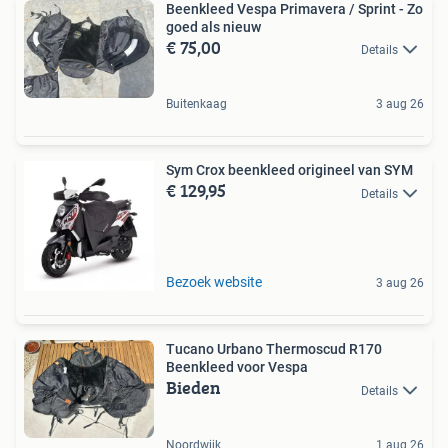
Beenkleed Vespa Primavera / Sprint - Zo
goed als nieuw
€ 75,00
Details
Buitenkaag
3 aug 26
Sym Crox beenkleed origineel van SYM
€ 129,95
Details
Bezoek website
3 aug 26
Tucano Urbano Thermoscud R170
Beenkleed voor Vespa
Bieden
Details
Noordwijk
1 aug 26