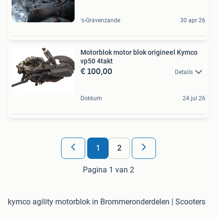
's-Gravenzande
30 apr 26
Motorblok motor blok origineel Kymco
vp50 4takt
€ 100,00
Details
Dokkum
24 jul 26
1
2
Pagina 1 van 2
kymco agility motorblok in Brommeronderdelen | Scooters