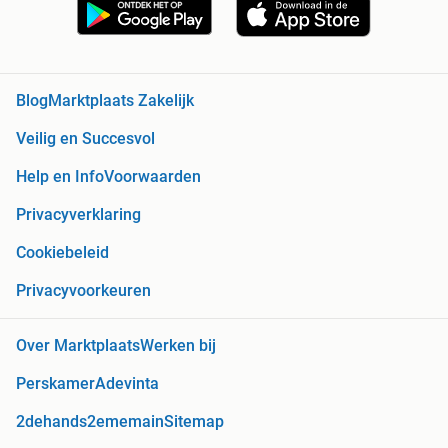
Blog
Marktplaats Zakelijk
Veilig en Succesvol
Help en Info
Voorwaarden
Privacyverklaring
Cookiebeleid
Privacyvoorkeuren
Over Marktplaats
Werken bij
Perskamer
Adevinta
2dehands
2ememain
Sitemap