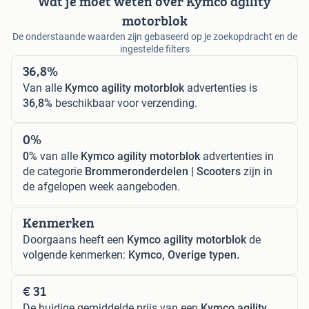
Wat je moet weten over Kymco agility
motorblok
De onderstaande waarden zijn gebaseerd op je zoekopdracht en de
ingestelde filters
36,8%
Van alle
Kymco agility motorblok
advertenties is
36,8%
beschikbaar voor verzending.
0%
0%
van alle
Kymco agility motorblok
advertenties in
de categorie
Brommeronderdelen | Scooters
zijn in
de afgelopen week aangeboden.
Kenmerken
Doorgaans heeft een
Kymco agility motorblok
de
volgende kenmerken:
Kymco, Overige typen.
€ 31
De huidige gemiddelde prijs van een
Kymco agility