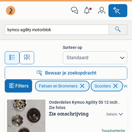
Brommeronderdelen | Scooters
Sorteer op
Alle afstanden…
Bewaar je zoekopdracht
Filters
Fietsen en Brommers
Scooters
Verwi
Onderdelen Kymco Agility 50 12 inch .
Zie fotos
Zie omschrijving
Details
Topadvertentie