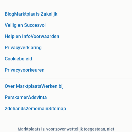
Blog
Marktplaats Zakelijk
Veilig en Succesvol
Help en Info
Voorwaarden
Privacyverklaring
Cookiebeleid
Privacyvoorkeuren
Over Marktplaats
Werken bij
Perskamer
Adevinta
2dehands
2ememain
Sitemap
Marktplaats is, voor zover wettelijk toegestaan, niet