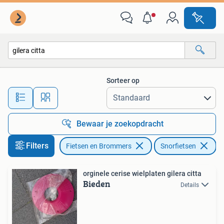
Brommeronderdelen | Snorfietsen
Sorteer op
Alle afstanden…
Bewaar je zoekopdracht
Filters
Fietsen en Brommers
Snorfietsen
Ve
orginele cerise wielplaten gilera citta
Bieden
Details