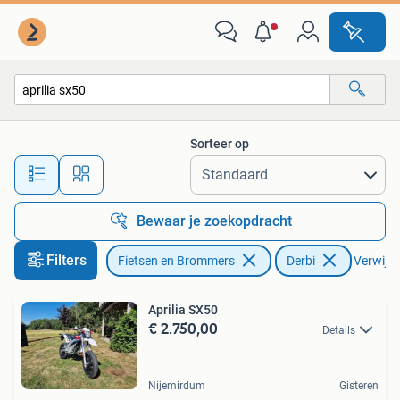
Brommers | Derbi
Sorteer op
Alle afstanden…
Bewaar je zoekopdracht
Filters
Fietsen en Brommers
Derbi
Verwijder
Aprilia SX50
€ 2.750,00
Details
Nijemirdum
Gisteren