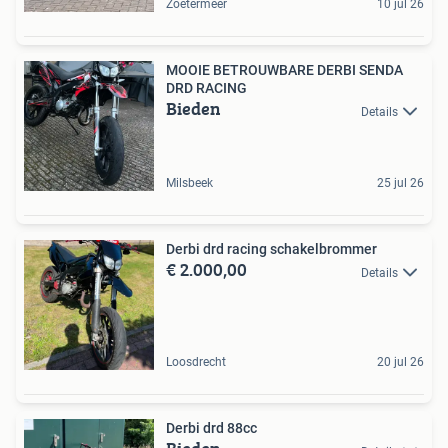
Zoetermeer
10 jul 26
MOOIE BETROUWBARE DERBI SENDA
DRD RACING
Bieden
Details
Milsbeek
25 jul 26
Derbi drd racing schakelbrommer
€ 2.000,00
Details
Loosdrecht
20 jul 26
Derbi drd 88cc