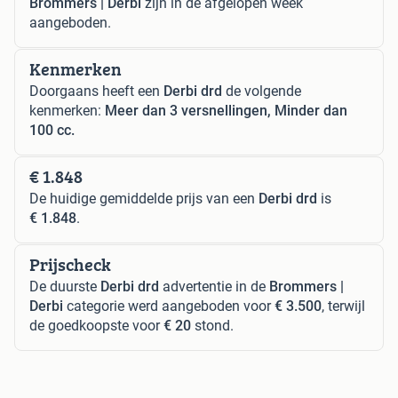
Brommers | Derbi
zijn in de afgelopen week
aangeboden.
Kenmerken
Doorgaans heeft een
Derbi drd
de volgende
kenmerken:
Meer dan 3 versnellingen, Minder dan
100 cc.
€ 1.848
De huidige gemiddelde prijs van een
Derbi drd
is
€ 1.848
.
Prijscheck
De duurste
Derbi drd
advertentie in de
Brommers |
Derbi
categorie werd aangeboden voor
€ 3.500
, terwijl
de goedkoopste voor
€ 20
stond.