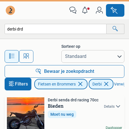
Brommers | Derbi
Sorteer op
Alle afstanden…
Bewaar je zoekopdracht
Filters
Fietsen en Brommers
Derbi
Verwijder
Derbi senda drd racing 70cc
Bieden
Details
Moet nu weg
Dagtopper