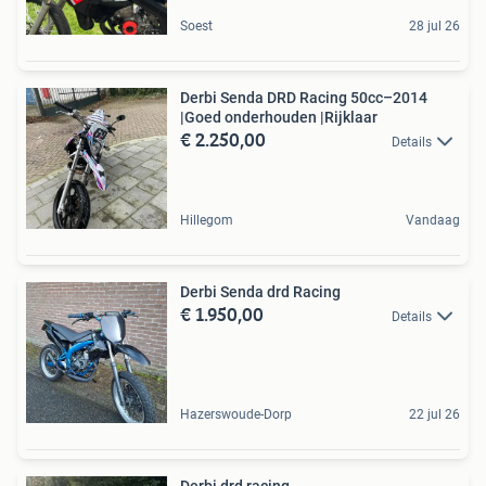
Soest
28 jul 26
Derbi Senda DRD Racing 50cc–2014
|Goed onderhouden |Rijklaar
€ 2.250,00
Details
Hillegom
Vandaag
Derbi Senda drd Racing
€ 1.950,00
Details
Hazerswoude-Dorp
22 jul 26
Derbi drd racing