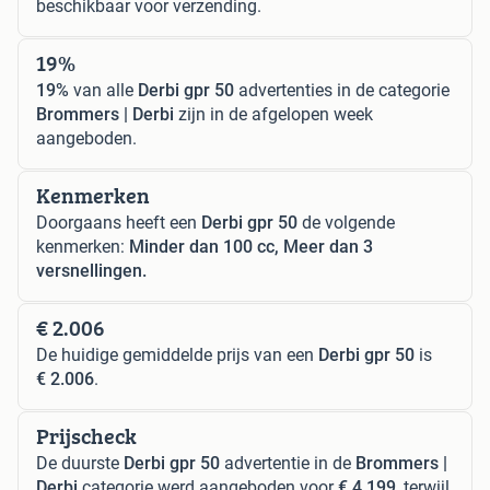
beschikbaar voor verzending.
19%
19%
van alle
Derbi gpr 50
advertenties in de categorie
Brommers | Derbi
zijn in de afgelopen week
aangeboden.
Kenmerken
Doorgaans heeft een
Derbi gpr 50
de volgende
kenmerken:
Minder dan 100 cc, Meer dan 3
versnellingen.
€ 2.006
De huidige gemiddelde prijs van een
Derbi gpr 50
is
€ 2.006
.
Prijscheck
De duurste
Derbi gpr 50
advertentie in de
Brommers |
Derbi
categorie werd aangeboden voor
€ 4.199
, terwijl