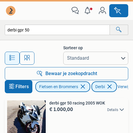
Brommers | Derbi
Sorteer op
Alle afstanden…
Bewaar je zoekopdracht
Filters
Fietsen en Brommers
Derbi
Verwijder
derbi gpr 50 racing 2005 WOK
€ 1.000,00
Details