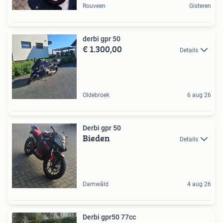
Rouveen
Gisteren
derbi gpr 50
€ 1.300,00
Details
Oldebroek
6 aug 26
Derbi gpr 50
Bieden
Details
Damwâld
4 aug 26
Derbi gpr50 77cc