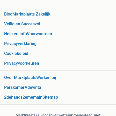
Blog
Marktplaats Zakelijk
Veilig en Succesvol
Help en Info
Voorwaarden
Privacyverklaring
Cookiebeleid
Privacyvoorkeuren
Over Marktplaats
Werken bij
Perskamer
Adevinta
2dehands
2ememain
Sitemap
Marktplaats is, voor zover wettelijk toegestaan, niet