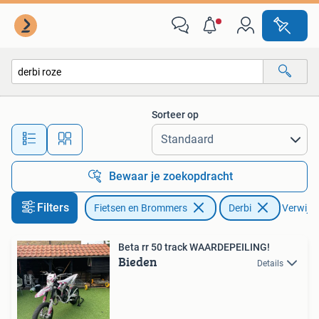
Brommers | Derbi
Sorteer op
Alle afstanden…
Bewaar je zoekopdracht
Filters
Fietsen en Brommers
Derbi
Verwijder
Beta rr 50 track WAARDEPEILING!
Bieden
Details