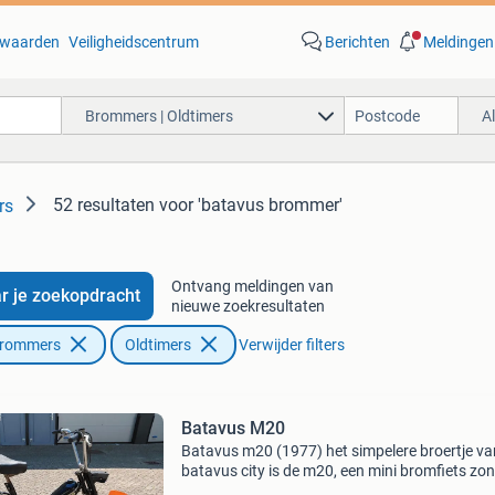
waarden
Veiligheidscentrum
Berichten
Meldingen
Brommers | Oldtimers
A
52 resultaten
voor 'batavus brommer'
rs
Ontvang meldingen van
r je zoekopdracht
nieuwe zoekresultaten
Brommers
Oldtimers
Verwijder filters
Batavus M20
Batavus m20 (1977) het simpelere broertje va
batavus city is de m20, een mini bromfiets zo
vering met een laura anker motortje. Deze ba