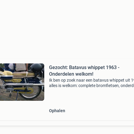
Gezocht: Batavus whippet 1963 -
Onderdelen welkom!
Ik ben op zoek naar een batavus whippet uit 
alles is welkom: complete bromfietsen, onderd
frames, spatborden, wielen, etc. Laat me wet
wat je hebt! De whippet op de laatste 2 foto’s i
Ophalen