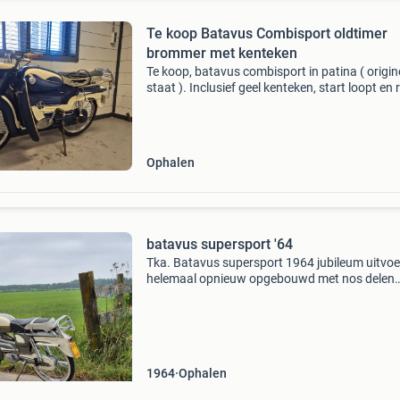
Te koop Batavus Combisport oldtimer
brommer met kenteken
Te koop, batavus combisport in patina ( origin
staat ). Inclusief geel kenteken, start loopt en r
Verlichting en teller werken niet, beurtje zou g
kwaad kunnen, heeft een poos stil gestaan.
Ophalen
batavus supersport '64
Tka. Batavus supersport 1964 jubileum uitvoe
helemaal opnieuw opgebouwd met nos delen
nieuw gespoten gereviseerde motor loopt
fantastisch en snel mooier en beter als deze
onvindbaar ...Opstappen e
1964
Ophalen