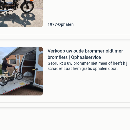
is op (blauwe plaat) kenteken en start, loopt en
1977
Ophalen
Verkoop uw oude brommer oldtimer
bromfiets | Ophaalservice
Gebruikt u uw brommer niet meer of heeft hij
schade? Laat hem gratis ophalen door
brommersloperij nederland. Volledig ontzorgd
ophalen + overschrijving + vrijwaring betaling 
bank of contant alle