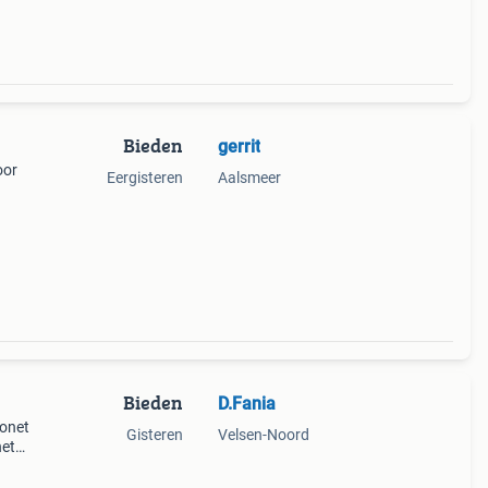
Bieden
gerrit
oor
Eergisteren
Aalsmeer
Bieden
D.Fania
lonet
Gisteren
Velsen-Noord
het
n