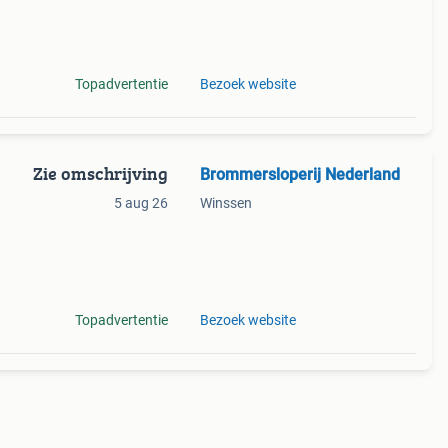
 ri
Topadvertentie
Bezoek website
Zie omschrijving
Brommersloperij Nederland
5 aug 26
Winssen
:
per
Topadvertentie
Bezoek website