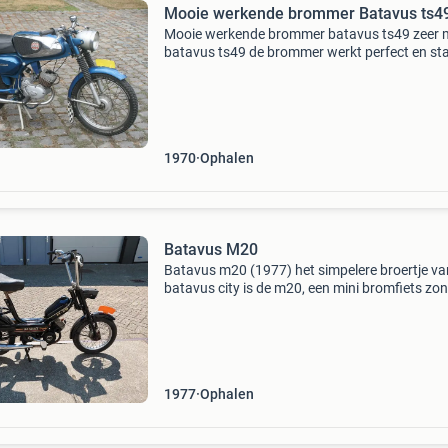
Mooie werkende brommer Batavus ts4
Mooie werkende brommer batavus ts49 zeer 
batavus ts49 de brommer werkt perfect en sta
netjes volledig originele lak, nog nooit
gerestaureerd de chrome heeft wat vliegroest,
maar dat kan perfec
1970
Ophalen
Batavus M20
Batavus m20 (1977) het simpelere broertje va
batavus city is de m20, een mini bromfiets zo
vering met een laura anker motortje. Deze ba
is op (blauwe plaat) kenteken en start, loopt en
1977
Ophalen