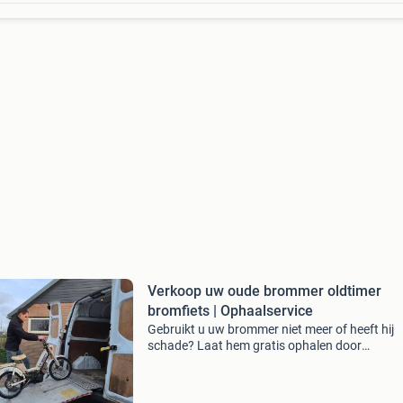
Verkoop uw oude brommer oldtimer
bromfiets | Ophaalservice
Gebruikt u uw brommer niet meer of heeft hij
schade? Laat hem gratis ophalen door
brommersloperij nederland. Volledig ontzorgd
ophalen + overschrijving + vrijwaring betaling 
bank of contant alle