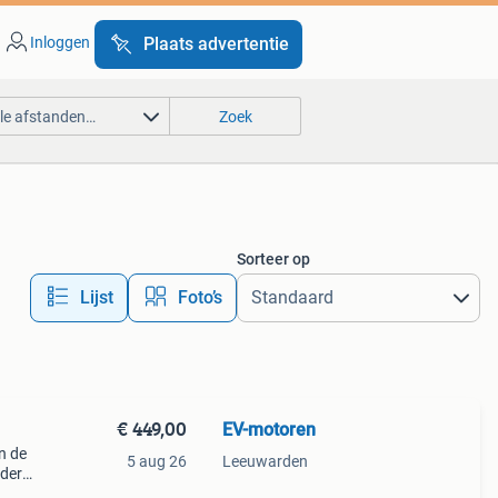
Inloggen
Plaats advertentie
lle afstanden…
Zoek
Sorteer op
Lijst
Foto’s
€ 449,00
EV-motoren
n de
5 aug 26
Leeuwarden
nder
tavus