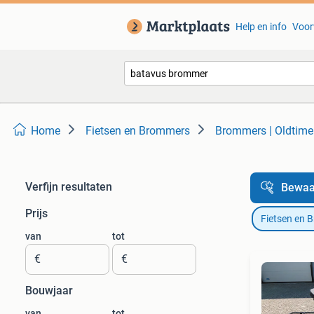
Help en info
Voor
Home
Fietsen en Brommers
Brommers | Oldtime
Verfijn resultaten
Bewaa
Prijs
Fietsen en 
van
tot
€
€
Bouwjaar
van
tot