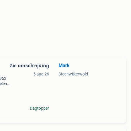
Zie omschrijving
Mark
5 aug 26
Steenwijkerwold
1963
elen,
en
s eve
Dagtopper