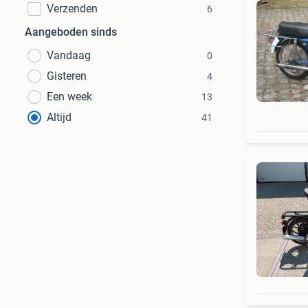
Verzenden
6
Aangeboden sinds
Vandaag
0
Gisteren
4
Een week
13
Altijd
41