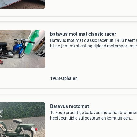
batavus mot mat classic racer
Batavus mot mat classic racer uit 1963 heeft a
bij de (r.m.m) stichting rijdend motorsport m
gereden er zit een sachs 3v blokje onder met
handversneling en er zijn ook aantal dingen
aangepas
1963
Ophalen
Batavus motomat
Te koop prachtige batavus motomat bromme
heeft een tijdje stil gestaan en komt uit een
verzameling en zal weer even moeten worden
opgestart geen kenteken. Bouwjaar 1977