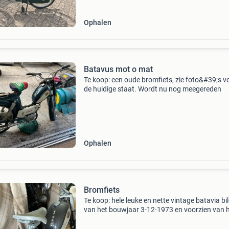
Ophalen
Batavus mot o mat
Te koop: een oude bromfiets, zie foto&#39;s v
de huidige staat. Wordt nu nog meegereden
Ophalen
Bromfiets
Te koop: hele leuke en nette vintage batavia bi
van het bouwjaar 3-12-1973 en voorzien van 
kenteken dp- 694- j. Hoewel de bromfiets in ee
nette staat verkeert verdient deze wel een