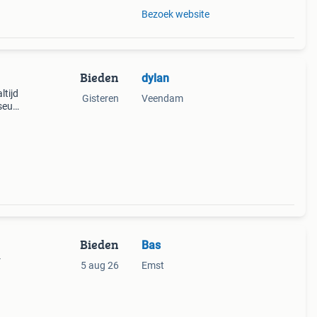
Bezoek website
Bieden
dylan
ltijd
Gisteren
Veendam
useum
Bieden
Bas
r
5 aug 26
Emst