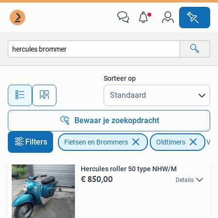
Brommers | Oldtimers
Sorteer op
Alle afstanden…
Bewaar je zoekopdracht
Filters
Fietsen en Brommers
Oldtimers
Verw
Hercules roller 50 type NHW/M
€ 850,00
Details