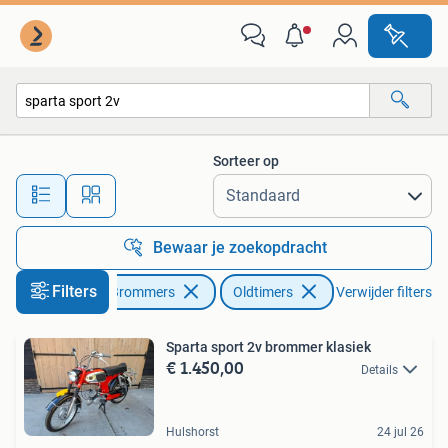
Brommers | Oldtimers
Sorteer op
Alle afstanden…
Bewaar je zoekopdracht
Filters
Fietsen en Brommers
Oldtimers
Verwijder filters
Sparta sport 2v brommer klasiek
€ 1.450,00
Details
Hulshorst
24 jul 26