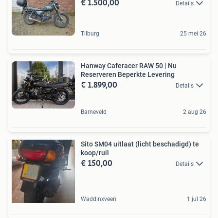
€ 1.500,00
Details
Tilburg
25 mei 26
Hanway Caferacer RAW 50 | Nu
Reserveren Beperkte Levering
€ 1.899,00
Details
Barneveld
2 aug 26
Sito SM04 uitlaat (licht beschadigd) te
koop/ruil
€ 150,00
Details
Waddinxveen
1 jul 26