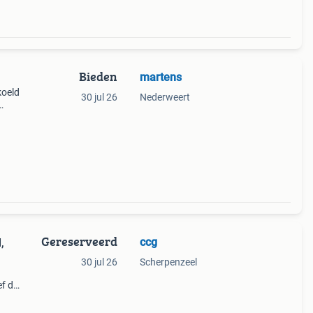
Bieden
martens
koeld
30 jul 26
Nederweert
oede
it
Gereserveerd
ccg
,
30 jul 26
Scherpenzeel
ef de