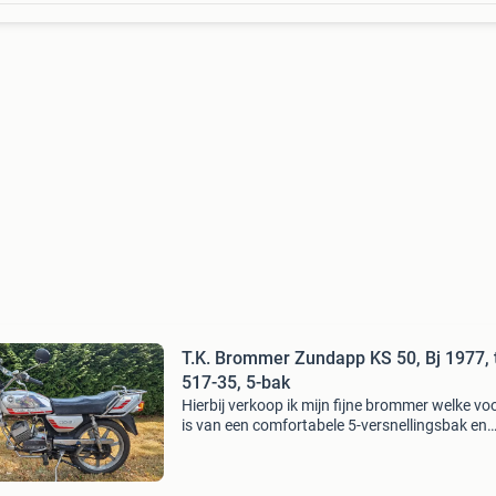
T.K. Brommer Zundapp KS 50, Bj 1977, 
517-35, 5-bak
Hierbij verkoop ik mijn fijne brommer welke vo
is van een comfortabele 5-versnellingsbak en
elektronische ontsteking. De brommer is in go
staat en alles functioneert zoals het hoort. Zoa