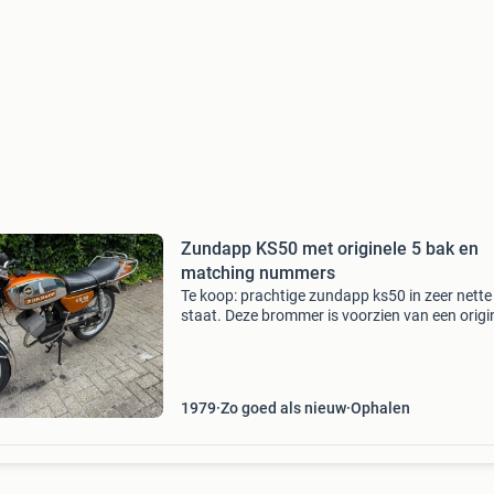
Zundapp KS50 met originele 5 bak en
matching nummers
Te koop: prachtige zundapp ks50 in zeer nette
staat. Deze brommer is voorzien van een origi
5-bak en heeft matching nummers, wat de
authenticiteit benadrukt. De zundapp loopt en 
uitstekend,
1979
Zo goed als nieuw
Ophalen