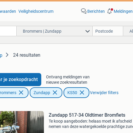
waarden
Veiligheidscentrum
Berichten
Meldingen
Brommers | Zundapp
A
24 resultaten
p
Ontvang meldingen van
r je zoekopdracht
nieuwe zoekresultaten
Brommers
Zundapp
KS50
Verwijder filters
Zundapp 517-34 Oldtimer Bromfiets
Te koop aangeboden: helaas moet ik afscheid
nemen van deze watergekoelde prachtige zu
ks50 517-34. Een echte klassieker die opvalt 