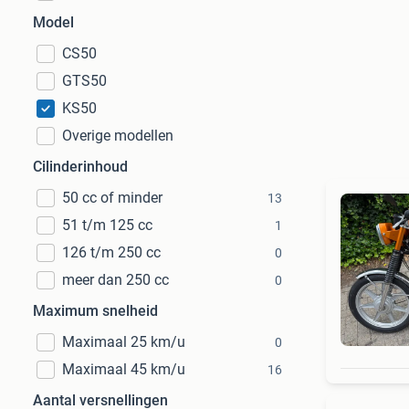
Model
CS50
GTS50
KS50
Overige modellen
Cilinderinhoud
50 cc of minder
13
51 t/m 125 cc
1
126 t/m 250 cc
0
meer dan 250 cc
0
Maximum snelheid
Maximaal 25 km/u
0
Maximaal 45 km/u
16
Aantal versnellingen