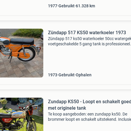
1977
Gebruikt
61.328
km
Zündapp 517 KS50 waterkoeler 1973
Zündapp 517 ks50 waterkoeler 50cc waterge
voetgeschakelde 5 gang tank is professioneel
gecoat met kenteken loopt in 1 trap, in zeer g
staat inclusief wat onderdelen op kenteken is d
een luc
1973
Gebruikt
Ophalen
Zundapp KS50 - Loopt en schakelt goed
met originele tank
Te koop aangeboden: een zundapp ks50. De
brommer loopt en schakelt uitstekend. Inclusi
originele tank.