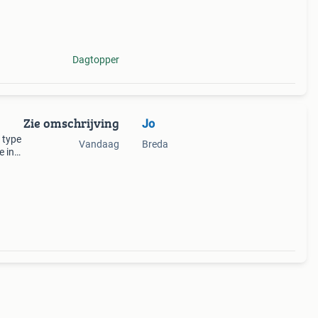
zeer
Dagtopper
Zie omschrijving
Jo
 type
Vandaag
Breda
e in
n