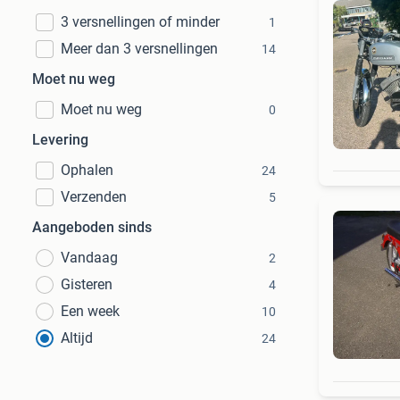
3 versnellingen of minder
1
Meer dan 3 versnellingen
14
Moet nu weg
Moet nu weg
0
Levering
Ophalen
24
Verzenden
5
Aangeboden sinds
Vandaag
2
Gisteren
4
Een week
10
Altijd
24