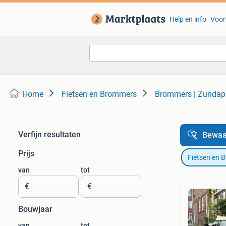
Help en info
Voor
Home
Fietsen en Brommers
Brommers | Zundap
Verfijn resultaten
Bewaa
Prijs
Fietsen en 
van
tot
€
€
Bouwjaar
van
tot