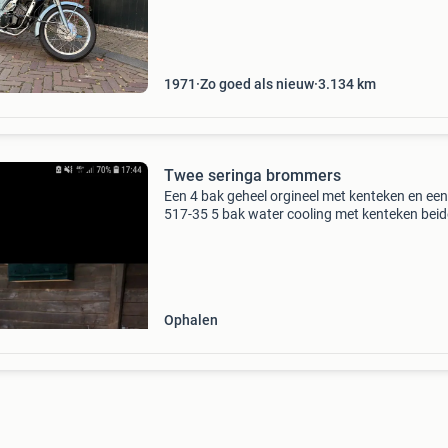
nog eens fantastisch rijdt. Deze oldtimer is in 
goed
1971
Zo goed als nieuw
3.134
km
Twee seringa brommers
Een 4 bak geheel orgineel met kenteken en een
517-35 5 bak water cooling met kenteken beid
hele mooie staat . Kunnen samen weg of allee
7500.- En 5 bak 8000,-
Ophalen