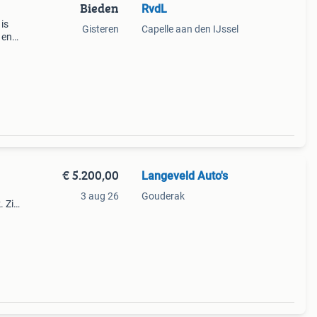
Bieden
RvdL
is
Gisteren
Capelle aan den IJssel
 en
nte 4
2V
€ 5.200,00
Langeveld Auto's
3 aug 26
Gouderak
. Zie
5 x