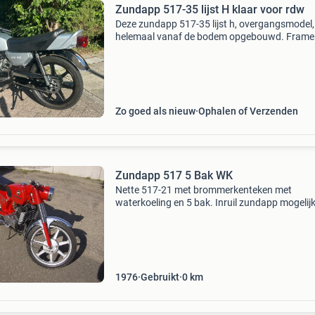
Zundapp 517-35 lijst H klaar voor rdw
Deze zundapp 517-35 lijst h, overgangsmodel, 
helemaal vanaf de bodem opgebouwd. Frame
alle onderdelen professioneel gespoten. Zeska
bak met nieuwe cilinder, nog niet ingereden! 1
electron
Zo goed als nieuw
Ophalen of Verzenden
Zundapp 517 5 Bak WK
Nette 517-21 met brommerkenteken met
waterkoeling en 5 bak. Inruil zundapp mogelijk
ook mijn andere advertenties, nog ongeveer 1
zundapp op voorraad
1976
Gebruikt
0
km