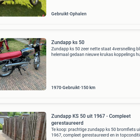
Gebruikt
Ophalen
Zundapp ks 50
Zundapp ks 50 zeer nette staat 4versnelling b
helemaal gedaan nieuwe krukas koppelings hu
schakel klok allemaal orgineel met kent. Is een
frame van een 517-05 loopt 80 km
1970
Gebruikt
150
km
Zundapp KS 50 uit 1967 - Compleet
gerestaureerd
Te koop: prachtige zundapp ks 50 bromfiets ui
1967, compleet gerestaureerd en in topconditi