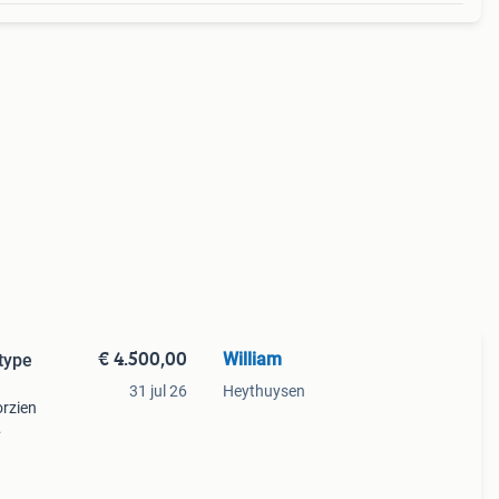
€ 4.500,00
William
type
31 jul 26
Heythuysen
orzien
ede
ls je