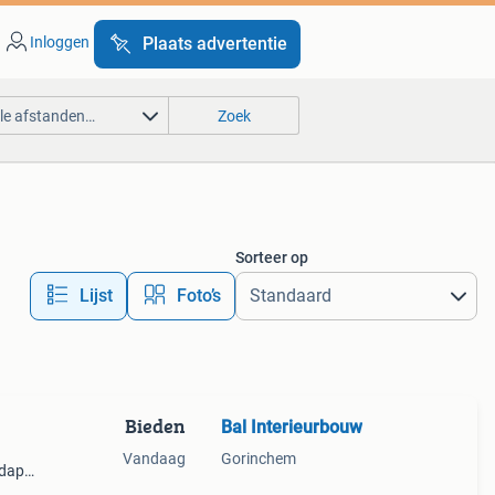
Inloggen
Plaats advertentie
lle afstanden…
Zoek
Sorteer op
Lijst
Foto’s
Bieden
Bal Interieurbouw
Vandaag
Gorinchem
ndapp
en ook