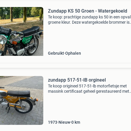
Zundapp KS 50 Groen - Watergekoeld
Te koop: prachtige zundapp ks 50 in een opva
groene kleur. Deze watergekoelde brommer is
voorzien van een soepele 5-versnellingsbak en
direct. Alles functioneert naar behoren, inclusi
Gebruikt
Ophalen
zundapp 517-51-lB orgineel
Te koop origineel 517-51-lb motorfietsje met
massink certificaat geheel gerestaureerd met
nagenoeg alleen maar originele onderdelen zo
opnieuw verchroomde tank/voorpoten /zadel 
originele motor
1973
Nieuw
0
km