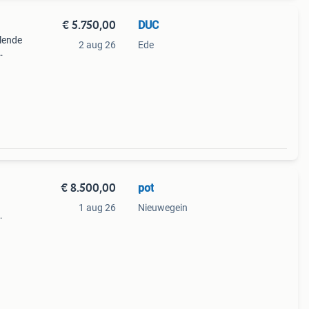
€ 5.750,00
DUC
llende
2 aug 26
Ede
 start
ef de
€ 8.500,00
pot
1 aug 26
Nieuwegein
als:
het