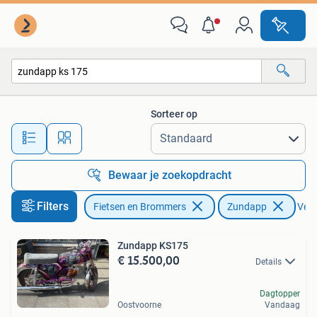
Brommers | Zundapp
Sorteer op
Alle afstanden…
Bewaar je zoekopdracht
Filters
Fietsen en Brommers
Zundapp
Verw
Zundapp KS175
€ 15.500,00
Details
Dagtopper
Oostvoorne
Vandaag