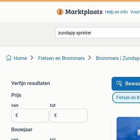
Help en info
Voor
Home
Fietsen en Brommers
Brommers | Zundap
Verfijn resultaten
Bewaa
Prijs
Fietsen en 
van
tot
€
€
Bouwjaar
van
tot