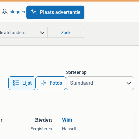
Inloggen
Plaats advertentie
lle afstanden…
Zoek
Sorteer op
Lijst
Foto’s
Bieden
Wim
er
Eergisteren
Hasselt
en,