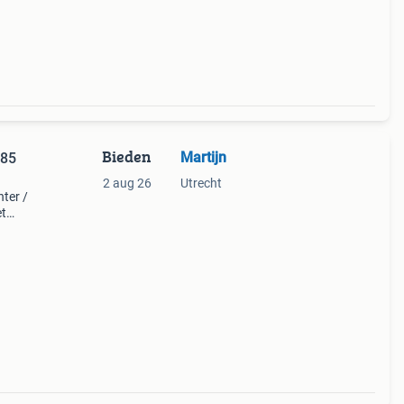
l een
Bieden
Martijn
185
2 aug 26
Utrecht
ter /
et
85 op