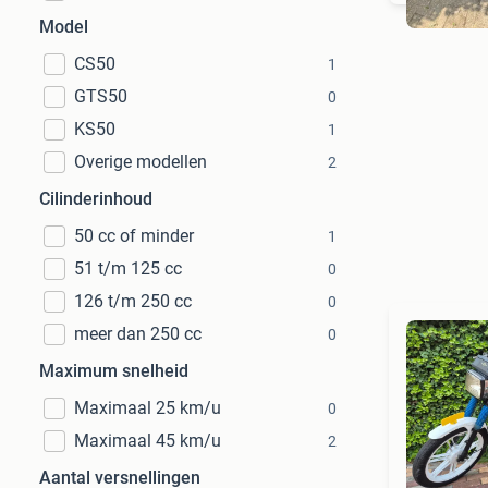
Model
CS50
1
GTS50
0
KS50
1
Overige modellen
2
Cilinderinhoud
50 cc of minder
1
51 t/m 125 cc
0
126 t/m 250 cc
0
meer dan 250 cc
0
Maximum snelheid
Maximaal 25 km/u
0
Maximaal 45 km/u
2
Aantal versnellingen