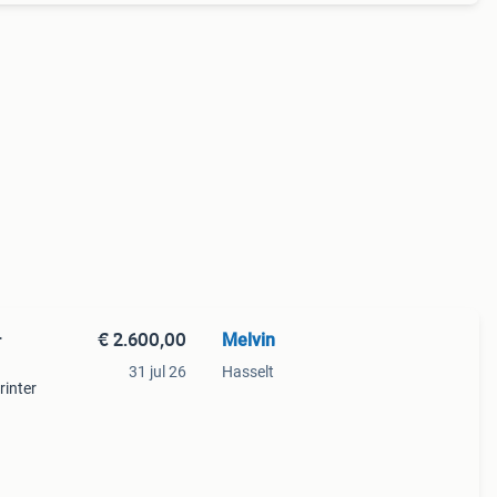
€ 2.600,00
Melvin
r
31 jul 26
Hasselt
rinter
at een