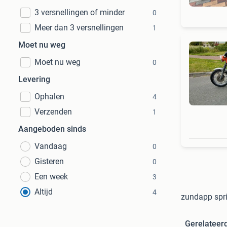
3 versnellingen of minder
0
Meer dan 3 versnellingen
1
Moet nu weg
Moet nu weg
0
Levering
Ophalen
4
Verzenden
1
Aangeboden sinds
Vandaag
0
Gisteren
0
Een week
3
Altijd
4
zundapp spr
Gerelateer