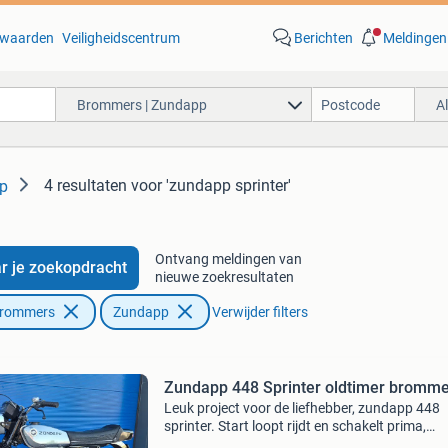
waarden
Veiligheidscentrum
Berichten
Meldingen
Brommers | Zundapp
A
4 resultaten
voor 'zundapp sprinter'
p
Ontvang meldingen van
r je zoekopdracht
nieuwe zoekresultaten
Brommers
Zundapp
Verwijder filters
Zundapp 448 Sprinter oldtimer bromm
Leuk project voor de liefhebber, zundapp 448
sprinter. Start loopt rijdt en schakelt prima,
bromfiets moet in zijn geheel nagelopen word