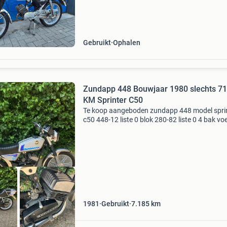
verlichting en toerenteller werken niet. Staat a
ruime
Gebruikt
Ophalen
Zundapp 448 Bouwjaar 1980 slechts 7
KM Sprinter C50
Te koop aangeboden zundapp 448 model sprin
c50 448-12 liste 0 blok 280-82 liste 0 4 bak vo
bouwjaar mei 1981 kilometerstand slechts 71
de stickers na nog fabrieksorigineel! Nieuw
geleverd
1981
Gebruikt
7.185
km