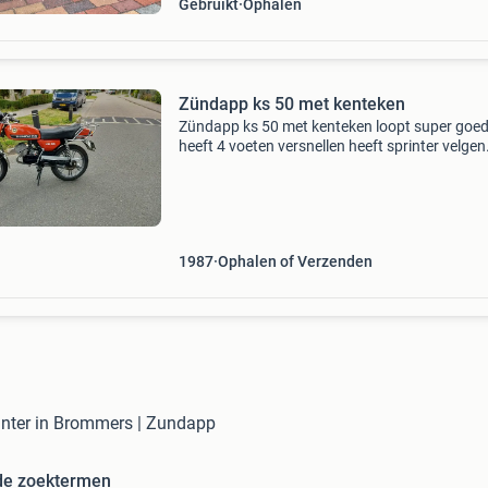
Gebruikt
Ophalen
Zündapp ks 50 met kenteken
Zündapp ks 50 met kenteken loopt super goe
heeft 4 voeten versnellen heeft sprinter velgen
mooie gecoat ge spuiten velgen en nieuw
kabelboom super mooie zündapp ks 50
1987
Ophalen of Verzenden
inter in Brommers | Zundapp
de zoektermen