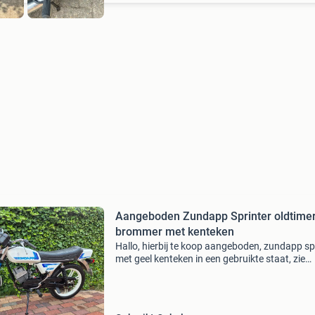
Aangeboden Zundapp Sprinter oldtime
brommer met kenteken
Hallo, hierbij te koop aangeboden, zundapp sp
met geel kenteken in een gebruikte staat, zie
foto&#39;s. Start, loopt en rijdt, brommer sta
poos stil, elektra dient nagekeken te worden