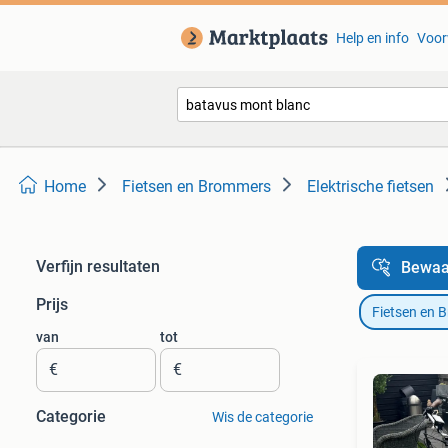
Help en info
Voor
Home
Fietsen en Brommers
Elektrische fietsen
Verfijn resultaten
Bewaa
Prijs
Fietsen en 
van
tot
€
€
Categorie
Wis de categorie