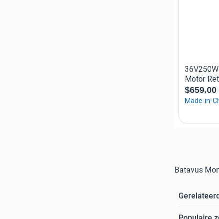
Batavus Mont
Gerelateer
Populaire 