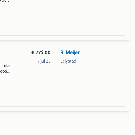
p de
€ 275,00
R. Meijer
17 jul 26
Lelystad
-bike
loos
een