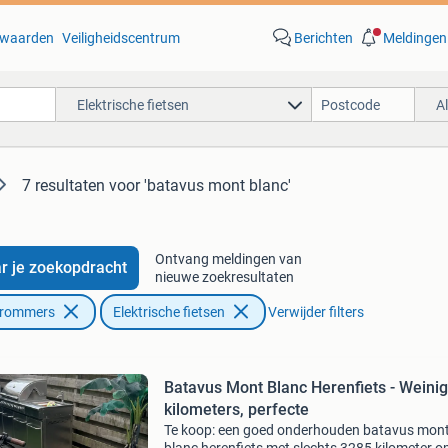
waarden
Veiligheidscentrum
Berichten
Meldingen
Elektrische fietsen
A
7 resultaten
voor 'batavus mont blanc'
Ontvang meldingen van
r je zoekopdracht
nieuwe zoekresultaten
Brommers
Elektrische fietsen
Verwijder filters
Batavus Mont Blanc Herenfiets - Weinig
kilometers, perfecte
Te koop: een goed onderhouden batavus mon