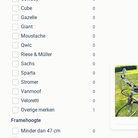
Cube
0
Gazelle
0
Giant
0
Moustache
0
Qwic
0
Riese & Müller
0
Sachs
0
Sparta
0
Stromer
0
Vanmoof
0
Veloretti
0
Overige merken
1
Framehoogte
Minder dan 47 cm
0