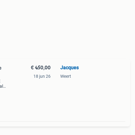
€ 450,00
Jacques
e
18 jun 26
Weert
t
al
fiets
n accu