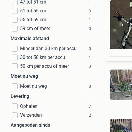
47 tot 51 cm
1
51 tot 55 cm
3
55 tot 59 cm
1
59 cm of meer
0
Maximale afstand
Minder dan 30 km per accu
0
30 tot 50 km per accu
1
50 km per accu of meer
3
Moet nu weg
Moet nu weg
0
Levering
Ophalen
7
Verzenden
2
Aangeboden sinds