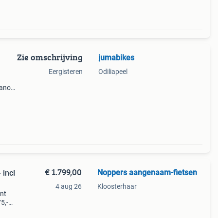
Zie omschrijving
jumabikes
Eergisteren
Odiliapeel
mano
ng,axa
0
€ 1.799,00
Noppers aangenaam-fietsen
4 aug 26
Kloosterhaar
nt
5,-