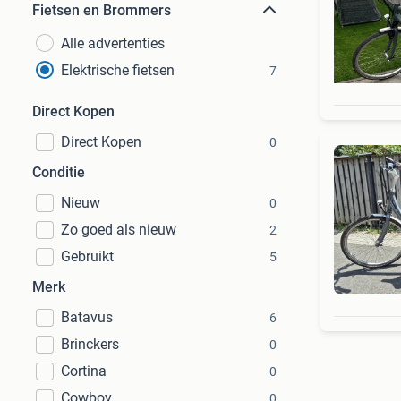
Fietsen en Brommers
Alle advertenties
Elektrische fietsen
7
Direct Kopen
Direct Kopen
0
Conditie
Nieuw
0
Zo goed als nieuw
2
Gebruikt
5
Merk
Batavus
6
Brinckers
0
Cortina
0
Cowboy
0