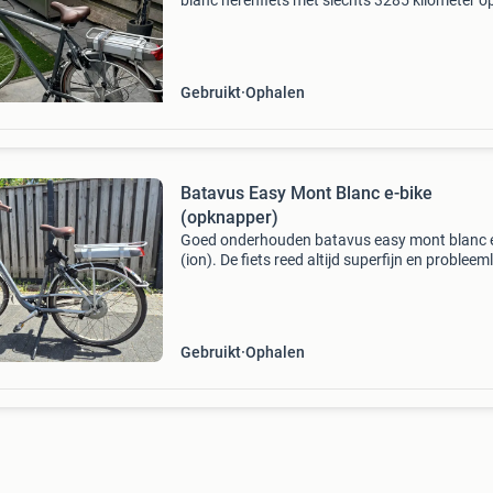
blanc herenfiets met slechts 3285 kilometer o
teller. De accu is in perfecte staat en biedt een
uitstekende actieradius. De fiets heeft 28 inch
wielen en
Gebruikt
Ophalen
Batavus Easy Mont Blanc e-bike
(opknapper)
Goed onderhouden batavus easy mont blanc e
(ion). De fiets reed altijd superfijn en probleem
tot mijn puberzoon hem afgelopen december 
week in de sneeuw liet staan 😭 de ketting en
tandwi
Gebruikt
Ophalen