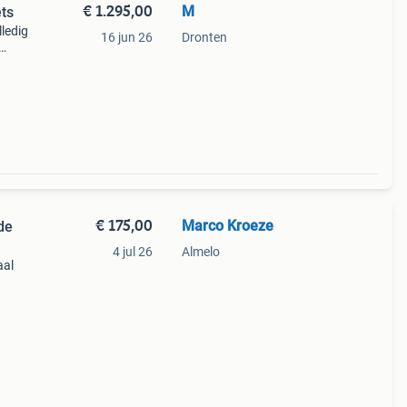
€ 1.295,00
M
ets
lledig
16 jun 26
Dronten
. De
€ 175,00
Marco Kroeze
de
4 jul 26
Almelo
aal
et