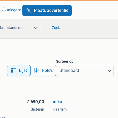
Inloggen
Plaats advertentie
lle afstanden…
Zoek
Sorteer op
Lijst
Foto’s
€ 650,00
mike
Gisteren
Haarlem
t