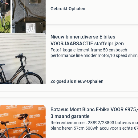
Gebruikt
Ophalen
Nieuw binnen,diverse E bikes
VOORJAARSACTIE staffelprijzen
Foto1 koga e-lement,frame 50 cm,bosch
performance line middenmotor,10 speed shi
deore
xt,schijfremmen,headshockvering,ledverlichti
slot met 2 sleutels,lader,een heel nette fiets,50
watt acc
Zo goed als nieuw
Ophalen
Batavus Mont Blanc E-bike VOOR €975,- incl
3 maand garantie
Referentienummer: 28892/28893 batavus mo
blanc heren 57cm 500wh accu voor slechts €7
leveren wij fietsen door heel nederland