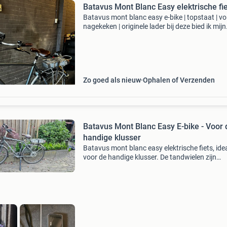
Batavus Mont Blanc Easy elektrische fi
Batavus mont blanc easy e-bike | topstaat | vo
nagekeken | originele lader bij deze bied ik mijn
batavus mont blanc easy elektrische fiets aan
fiets verkeert zowel technisch als optisch in z
Zo goed als nieuw
Ophalen of Verzenden
Batavus Mont Blanc Easy E-bike - Voor 
handige klusser
Batavus mont blanc easy elektrische fiets, ide
voor de handige klusser. De tandwielen zijn
versleten en de accu is geen zekerheid meer
(capaciteit onbekend). Echter, de oplader en h
display zijn