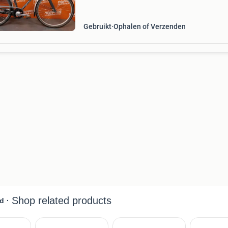
(uitgezonderd de waddeneilanden). Neem aan
hand van het boven
Gebruikt
Ophalen of Verzenden