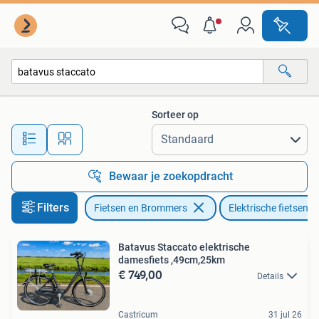
Elektrische fietsen
Sorteer op
Alle afstanden…
Bewaar je zoekopdracht
Filters
Fietsen en Brommers
Elektrische fietsen
Batavus Staccato elektrische
damesfiets ,49cm,25km
€ 749,00
Details
Castricum
31 jul 26