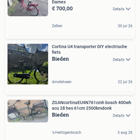
Dames
€ 700,00
Details
Zetten
30 jul 26
Cortina U4 transporter DIY electrische
fiets
Bieden
Details
Amstelveen
22 jul 26
ZGANcortinaEU4N761cmh bosch 400wh
acu 28 hes 61cm 2500kmdonk
Bieden
Details
's-Hertogenbosch
3 aug 26