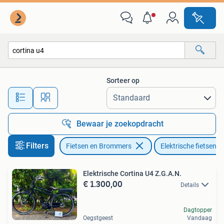
Elektrische fietsen
Sorteer op
Alle afstanden…
Bewaar je zoekopdracht
Filters
Fietsen en Brommers
Elektrische fietsen
Elektrische Cortina U4 Z.G.A.N.
€ 1.300,00
Details
Dagtopper
Oegstgeest
Vandaag