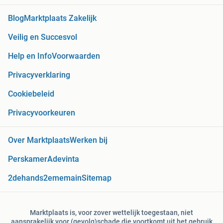
Blog
Marktplaats Zakelijk
Veilig en Succesvol
Help en Info
Voorwaarden
Privacyverklaring
Cookiebeleid
Privacyvoorkeuren
Over Marktplaats
Werken bij
Perskamer
Adevinta
2dehands
2ememain
Sitemap
Marktplaats is, voor zover wettelijk toegestaan, niet
aansprakelijk voor (gevolg)schade die voortkomt uit het gebruik