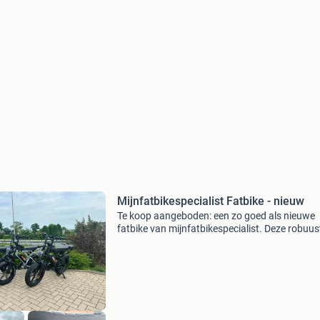
Mijnfatbikespecialist Fatbike - nieuw
Te koop aangeboden: een zo goed als nieuwe
fatbike van mijnfatbikespecialist. Deze robuus
bike is perfect voor zowel stadsritten als
avontuurlijke tochten. De fiets is uitgerust met
brede banden v