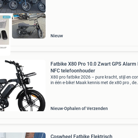
Nieuw
Fatbike X80 Pro 10.0 Zwart GPS Alarm
NFC telefoonhouder
X80 pro fatbike 2026 – pure kracht, stijl en co
in één e-bike! Maak kennis met de x80 pro , de
alleskunner onder de elektrische fatbike. Krac
als een motor, comfortabel als een stadsfiets,
Nieuw
Ophalen of Verzenden
Coswheel Fatbike Elektrisch