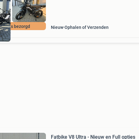
 gratis bezorgd
Nieuw
Ophalen of Verzenden
Fatbike V8 Ultra - Nieuw en Full opties