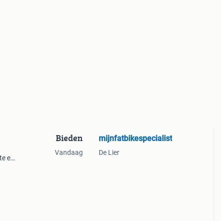
Bieden
mijnfatbikespecialist
Vandaag
De Lier
te e-