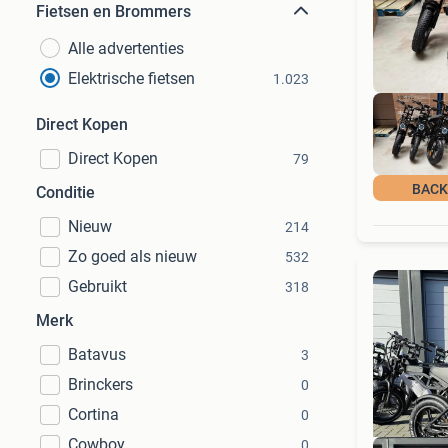
Fietsen en Brommers
Alle advertenties
Elektrische fietsen
1.023
Direct Kopen
Direct Kopen
79
BACK
Conditie
Nieuw
214
Zo goed als nieuw
532
Gebruikt
318
Merk
Batavus
3
Brinckers
0
Cortina
0
Cowboy
0