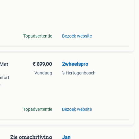
Topadvertentie
Bezoek website
€ 899,00
2wheelspro
 Met
Vandaag
's-Hertogenbosch
mfort
htig
 en
Topadvertentie
Bezoek website
Zie omschrijving
Jan