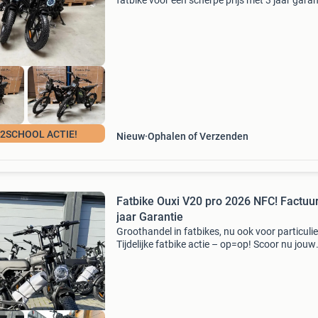
fatbike voor een scherpe prijs met 3 jaar garan
en aankoopbewijs . Bestel vandaag en profite
van bezorging binnen 24 uur! Wij zijn de best-
beoordee
2SCHOOL ACTIE!
Nieuw
Ophalen of Verzenden
Fatbike Ouxi V20 pro 2026 NFC! Factuur
jaar Garantie
Groothandel in fatbikes, nu ook voor particulie
Tijdelijke fatbike actie – op=op! Scoor nu jouw
fatbike voor een scherpe prijs met 3 jaar garan
en aankoopbewijs. Bestel vandaag en profitee