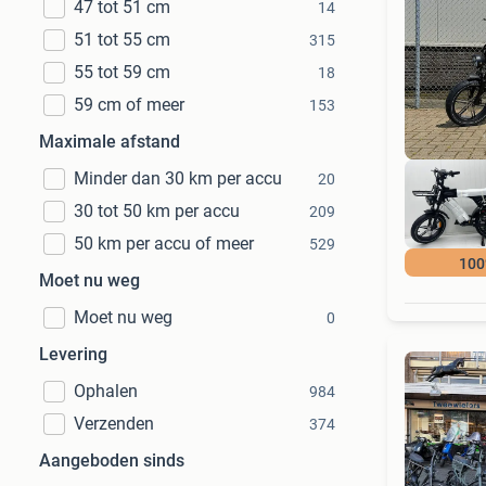
47 tot 51 cm
14
51 tot 55 cm
315
55 tot 59 cm
18
59 cm of meer
153
Maximale afstand
Minder dan 30 km per accu
20
30 tot 50 km per accu
209
50 km per accu of meer
529
100
Moet nu weg
Moet nu weg
0
Levering
Ophalen
984
Verzenden
374
Aangeboden sinds