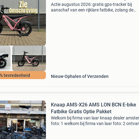
Actie augustus 2026: gratis gps-tracker bij
aanschaf van een rijklare fatbike, zolang de
voorraad strekt . Gloednieuwe fatbike ouxi v8 
- €799 (in doos) - €875 (rijklaar) hiernaast he
% tevredenheid
Nieuw
Ophalen of Verzenden
Knaap AMS-X26 AMS LON BCN E-bike
Fatbike Gratis Optie Pakket
Welkom bij firma van laar knaap dealer amst
foto: 1 welkom bij firma van laar foto: 2 ontva
op alle nieuwe knaap bikes een gratis optie pa
ter waarde van €179.- Het antiediefstalpak