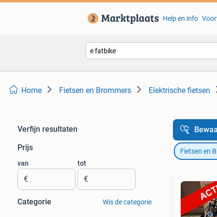
Help en info
Voor
Home
Fietsen en Brommers
Elektrische fietsen
Verfijn resultaten
Bewaa
Prijs
Fietsen en 
van
tot
€
€
Categorie
Wis de categorie