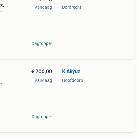
e,
Vandaag
Dordrecht
rd
Dagtopper
€ 700,00
K.Akyuz
.
Vandaag
Hoofddorp
e
Dagtopper