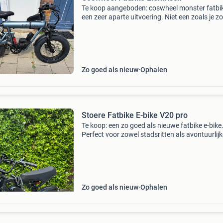
Te koop aangeboden: coswheel monster fatbik
een zeer aparte uitvoering. Niet een zoals je zo
overal ziet op dit moment. Veel extra&#39;s
waaronder: unieke bagagedrager (kan uiteraa
gemakkelijk
Zo goed als nieuw
Ophalen
Stoere Fatbike E-bike V20 pro
Te koop: een zo goed als nieuwe fatbike e-bike
Perfect voor zowel stadsritten als avontuurlijk
tochten. De krachtige motor en brede banden
zorgen voor een comfortabele en stabiele
rijervaring. Ideaa
Zo goed als nieuw
Ophalen