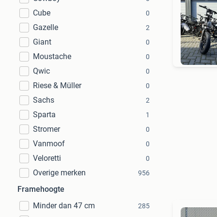
Cube
0
Gazelle
2
Giant
24H
0
Moustache
0
Qwic
0
Riese & Müller
0
Sachs
2
Sparta
1
Stromer
0
Vanmoof
0
Veloretti
0
Overige merken
956
Framehoogte
Minder dan 47 cm
285