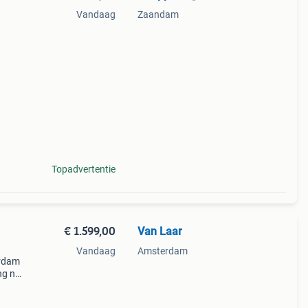
Vandaag
Zaandam
ultra
bb
Topadvertentie
€ 1.599,00
Van Laar
Vandaag
Amsterdam
erdam
ng nu
kket