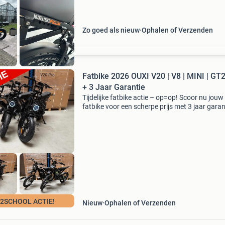
Zo goed als nieuw
Ophalen of Verzenden
Fatbike 2026 OUXI V20 | V8 | MINI | GT
+ 3 Jaar Garantie
Tijdelijke fatbike actie – op=op! Scoor nu jouw
fatbike voor een scherpe prijs met 3 jaar garan
en aankoopbewijs . Bestel vandaag en profite
van bezorging binnen 24 uur! Wij zijn de best-
beoordee
2SCHOOL ACTIE!
Nieuw
Ophalen of Verzenden