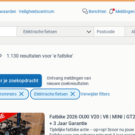
waarden
Veiligheidscentrum
Berichten
Meldingen
Elektrische fietsen
A
1.130 resultaten
voor 'e fatbike'
Ontvang meldingen van
r je zoekopdracht
nieuwe zoekresultaten
Brommers
Elektrische fietsen
Verwijder filters
Fatbike 2026 OUXI V20 | V8 | MINI | GT
+ 3 Jaar Garantie
Tijdelijke fatbike actie – op=op! Scoor nu jouw