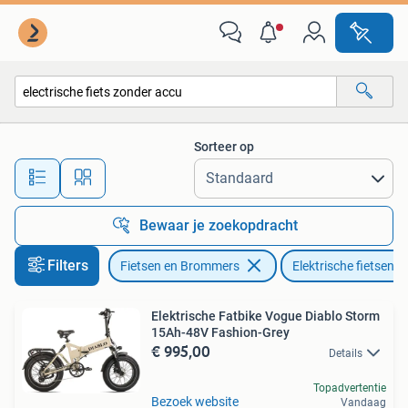
Elektrische fietsen
Sorteer op
Alle afstanden…
Bewaar je zoekopdracht
Filters
Fietsen en Brommers
Elektrische fietsen
Elektrische Fatbike Vogue Diablo Storm
15Ah-48V Fashion-Grey
€ 995,00
Details
Topadvertentie
Bezoek website
Vandaag