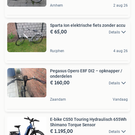
Arnhem
2 aug 26
Sparta Ion elektrische fiets zonder accu
€ 65,00
Details
Rucphen
4 aug 26
Pegasus Opero E8F DI2 – opknapper /
onderdelen
€ 160,00
Details
Zaandam
Vandaag
E-bike CS50 Touring Hydraulisch 655Wh
Shimano Torque Sensor
€ 1.195,00
Details