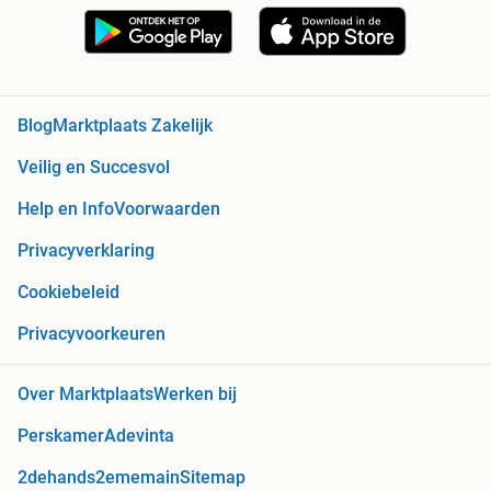
Blog
Marktplaats Zakelijk
Veilig en Succesvol
Help en Info
Voorwaarden
Privacyverklaring
Cookiebeleid
Privacyvoorkeuren
Over Marktplaats
Werken bij
Perskamer
Adevinta
2dehands
2ememain
Sitemap