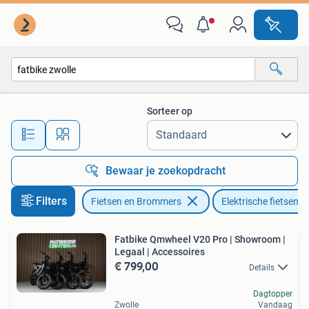
Elektrische fietsen
Sorteer op
Alle afstanden…
Bewaar je zoekopdracht
Filters
Fietsen en Brommers
Elektrische fietsen
Fatbike Qmwheel V20 Pro | Showroom |
Legaal | Accessoires
€ 799,00
Details
Dagtopper
Zwolle
Vandaag