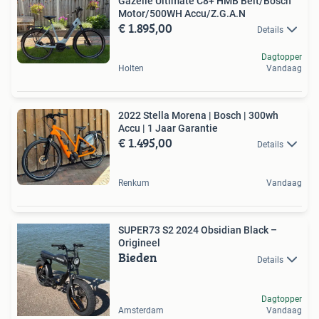
Gazelle Ultimate C8+ HMB Belt/Bosch
Motor/500WH Accu/Z.G.A.N
€ 1.895,00
Details
Dagtopper
Holten
Vandaag
2022 Stella Morena | Bosch | 300wh
Accu | 1 Jaar Garantie
€ 1.495,00
Details
Renkum
Vandaag
SUPER73 S2 2024 Obsidian Black –
Origineel
Bieden
Details
Dagtopper
Amsterdam
Vandaag