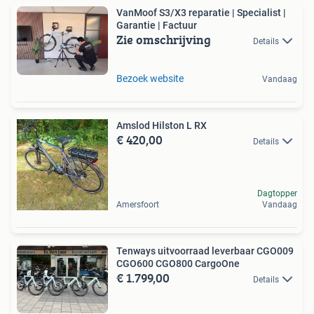
VanMoof S3/X3 reparatie | Specialist |
Garantie | Factuur
Zie omschrijving
Details
Bezoek website
Vandaag
Amslod Hilston L RX
€ 420,00
Details
Dagtopper
Amersfoort
Vandaag
Tenways uitvoorraad leverbaar CGO009
CGO600 CGO800 CargoOne
€ 1.799,00
Details