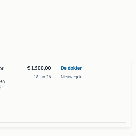
€ 1.500,00
De dokter
or
18 jun 26
Nieuwegein
 en
he
t
d