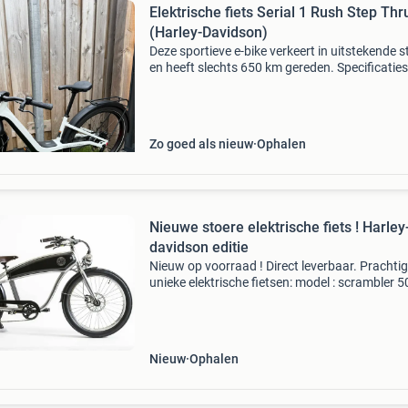
Elektrische fiets Serial 1 Rush Step Thr
(Harley-Davidson)
Deze sportieve e-bike verkeert in uitstekende s
en heeft slechts 650 km gereden. Specificaties:
bouwjaar: 2023 • kilometerstand: 650 km • maat: s
• brose s mag-motor met
Zo goed als nieuw
Ophalen
Nieuwe stoere elektrische fiets ! Harley
davidson editie
Nieuw op voorraad ! Direct leverbaar. Prachti
unieke elektrische fietsen: model : scrambler 5
basis van harley-davidson technische informat
krachtige 36 volt motor , 250 watt. Bafang -ba
Nieuw
Ophalen