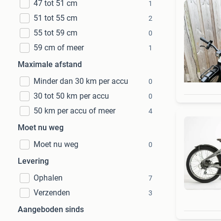
47 tot 51 cm
1
51 tot 55 cm
2
55 tot 59 cm
0
59 cm of meer
1
Maximale afstand
Minder dan 30 km per accu
0
30 tot 50 km per accu
0
50 km per accu of meer
4
Moet nu weg
Moet nu weg
0
Levering
Ophalen
7
Verzenden
3
Aangeboden sinds