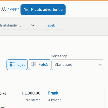
Inloggen
Plaats advertentie
lle afstanden…
Zoek
Sorteer op
Lijst
Foto’s
€ 1.300,00
Frank
bike
Eergisteren
Alkmaar