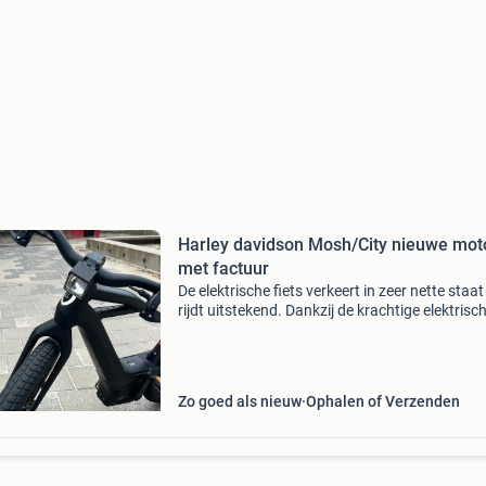
Harley davidson Mosh/City nieuwe mot
met factuur
De elektrische fiets verkeert in zeer nette staat
rijdt uitstekend. Dankzij de krachtige elektrisc
ondersteuning, comfortabele zithouding en he
unieke harley-davidson design. De fiets is altij
Zo goed als nieuw
Ophalen of Verzenden