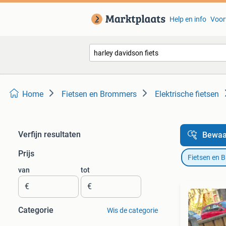
Help en info
Voor
Home
Fietsen en Brommers
Elektrische fietsen
Verfijn resultaten
Bewaa
Prijs
Fietsen en 
van
tot
€
€
Categorie
Wis de categorie