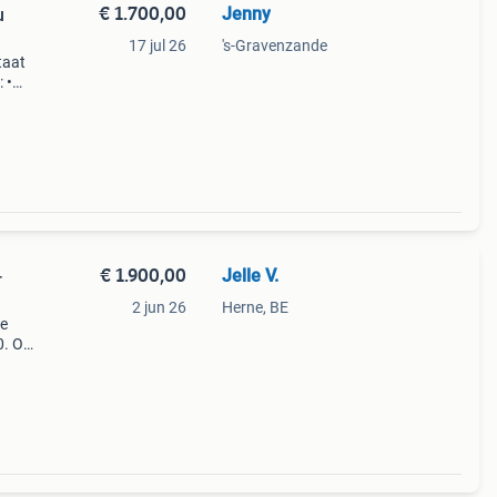
€ 1.700,00
Jenny
u
17 jul 26
's-Gravenzande
taat
 •
€ 1.900,00
Jelle V.
-
2 jun 26
Herne, BE
ge
0. Op
ie :
tte