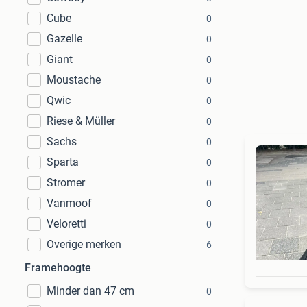
Cube
0
Gazelle
0
Giant
0
Moustache
0
Qwic
0
Riese & Müller
0
Sachs
0
Sparta
0
Stromer
0
Vanmoof
0
Veloretti
0
Overige merken
6
Framehoogte
Minder dan 47 cm
0