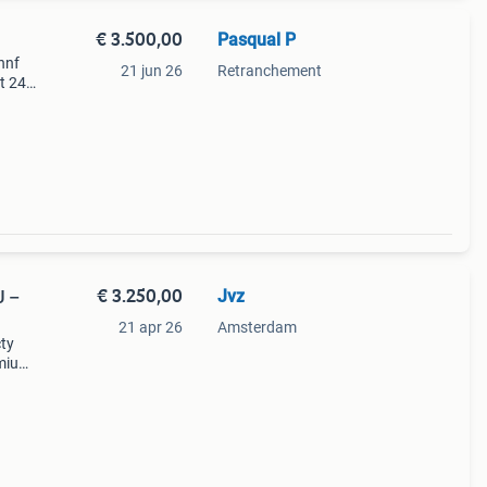
€ 3.500,00
Pasqual P
hnf
21 jun 26
Retranchement
ot 240
n is
€ 3.250,00
Jvz
U –
21 apr 26
Amsterdam
cty
emium
or
 d