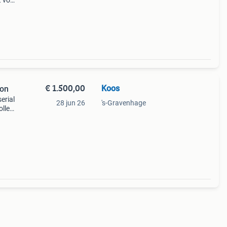
t voor
arley-
€ 1.500,00
Koos
son
erial
28 jun 26
's-Gravenhage
olle
en