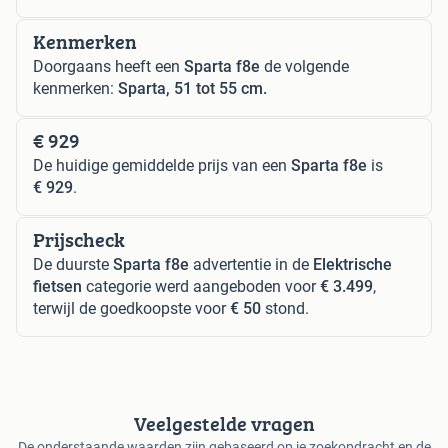
Kenmerken
Doorgaans heeft een
Sparta f8e
de volgende
kenmerken:
Sparta, 51 tot 55 cm.
€ 929
De huidige gemiddelde prijs van een
Sparta f8e
is
€ 929
.
Prijscheck
De duurste
Sparta f8e
advertentie in de
Elektrische
fietsen
categorie werd aangeboden voor
€ 3.499
,
terwijl de goedkoopste voor
€ 50
stond.
Veelgestelde vragen
De onderstaande waarden zijn gebaseerd op je zoekopdracht en de