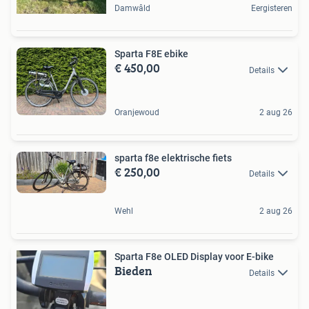
Damwâld
Eergisteren
Sparta F8E ebike
€ 450,00
Details
Oranjewoud
2 aug 26
sparta f8e elektrische fiets
€ 250,00
Details
Wehl
2 aug 26
Sparta F8e OLED Display voor E-bike
Bieden
Details