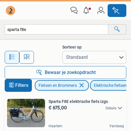
Elektrische fietsen
Sorteer op
Alle afstanden…
Bewaar je zoekopdracht
Filters
Fietsen en Brommers
Elektrische fietsen
Sparta F8E elektrische fiets izgs
€ 675,00
Details
Haarlem
Vandaag