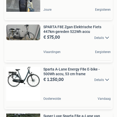
Joure
Eergisteren
SPARTA F8E Zgan Elektrische Fiets
447km gereden 522Wh accu
€ 575,00
Details
Vlaardingen
Eergisteren
Sparta A-Lane Energy F8e E-bike -
500Wh accu, 53 cm frame
€ 1.250,00
Details
Oosterwolde
Vandaag
Super Luxe Sparta F8e a-Lane van