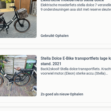
Elektrische moederfiets stella dolce 7 versnell
9 ondersteuningen axa slot met reserve sleute
lampen doen het framehoogte is 55 cm hij is k
voor tweede ronde onzin vragen geen antwoo
Gebruikt
Ophalen
Stella Dolce E-Bike transportfiets lage 
stand. 2021
Back2skool! Stella dolce transportfiets. Krach
voorwiel motor.(Eleon) sterke accu.(Stella)
hydraulisch remsysteem met
schijfremmen(shimano) 9 ondersteuning stan
7 Versnellingen. Actieradius 47
Zo goed als nieuw
Ophalen