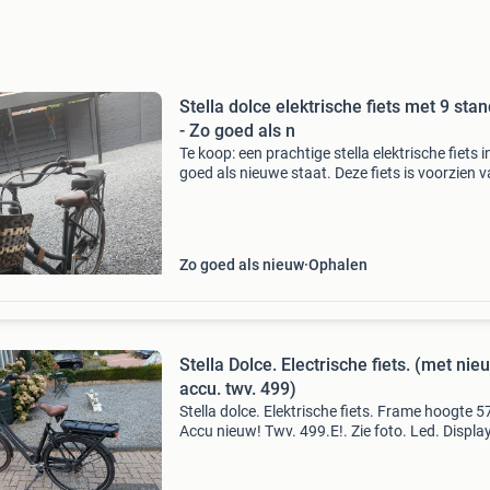
Stella dolce elektrische fiets met 9 sta
- Zo goed als n
Te koop: een prachtige stella elektrische fiets i
goed als nieuwe staat. Deze fiets is voorzien v
standen, wat zorgt voor een comfortabele
rijervaring in elke situatie. De nieuwprijs was 
Zo goed als nieuw
Ophalen
Stella Dolce. Electrische fiets. (met ni
accu. twv. 499)
Stella dolce. Elektrische fiets. Frame hoogte 5
Accu nieuw! Twv. 499.E!. Zie foto. Led. Displa
standen! Baterij indicatie. 8 Versnellingen.
Voordrager! Stuurslot! Goede banden. Dubbel