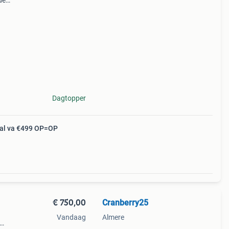
de
 -
Dagtopper
e al va €499 OP=OP
€ 750,00
Cranberry25
Vandaag
Almere