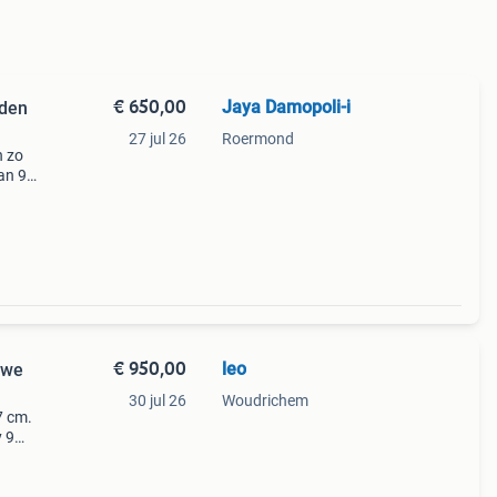
€ 650,00
Jaya Damopoli-i
nden
27 jul 26
Roermond
n zo
an 9
&euro
€ 950,00
leo
euwe
30 jul 26
Woudrichem
7 cm.
y 9
e