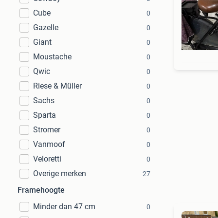
Cube
0
Gazelle
0
Giant
0
Moustache
0
Qwic
0
Riese & Müller
0
Sachs
0
Sparta
0
Stromer
0
Vanmoof
0
Veloretti
0
Overige merken
27
Framehoogte
Minder dan 47 cm
0