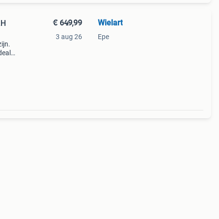
€ 649,99
Wielart
AH
3 aug 26
Epe
ijn.
deale
gemak