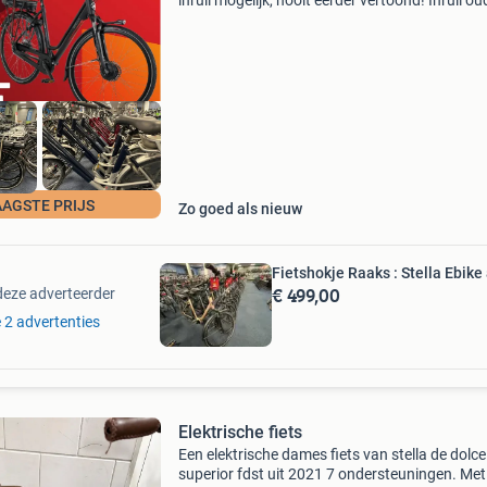
inruil mogelijk, nooit eerder vertoond! Inruil ou
gazelle - batavus - sparta - koga - vogue - altec
flyer - union etc, altijd mogelijk! Stella e
AAGSTE PRIJS
Zo goed als nieuw
Fietshokje Raaks : Stella Ebik
€ 499,00
deze adverteerder
e 2 advertenties
Elektrische fiets
Een elektrische dames fiets van stella de dolce
superior fdst uit 2021 7 ondersteuningen. Met