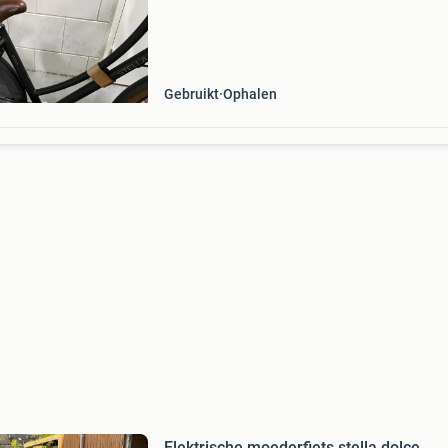
mand en fietstassen en jasbeschermer. Extra 
aanwezig. Batterij is goed. Heeft altijd in stalli
gest
Gebruikt
Ophalen
Elektrische moederfiets stella dolce