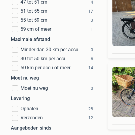
47 tot 51 cm
4
51 tot 55 cm
17
55 tot 59 cm
3
59 cm of meer
1
Maximale afstand
Minder dan 30 km per accu
0
30 tot 50 km per accu
6
50 km per accu of meer
14
Moet nu weg
Moet nu weg
0
Levering
Ophalen
28
Verzenden
12
Aangeboden sinds