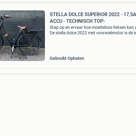
STELLA DOLCE SUPERIOR 2022 - 17,5
ACCU - TECHNISCH TOP-
Stap op en ervaar hoe moeiteloos fietsen kan z
De stella dolce 2022 met voorwielmotor is dé i
e-bike voor wie houdt van comfort, gebruiks
en een stijlvol design. Of je nu dagelijks naar
Gebruikt
Ophalen