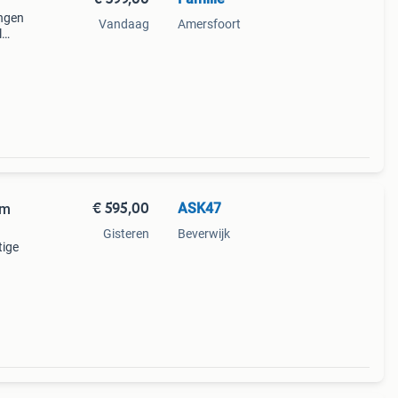
ingen
Vandaag
Amersfoort
l
laar
rd
€ 595,00
ASK47
km
Gisteren
Beverwijk
tige
den.