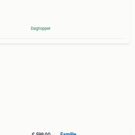
slot
ng
Dagtopper
€ 599,00
Familie