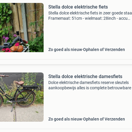
Stella dolce elektrische fiets
Stella dolce elektrische fiets in zeer goede staat
Framemaat: 51cm - wielmaat: 28inch - accu
actieradius 50/60 km - totale kilometerstand
- nexus 8 versnellingen - rollerbrakes - axa slot 
Zo goed als nieuw
Ophalen of Verzenden
Stella dolce elektrische damesfiets
Dolce elektrische damesfiets reserve sleutels
aankoopbewijs alles is complete betrouwbare 
goede batarij oplader erbij
Zo goed als nieuw
Ophalen of Verzenden