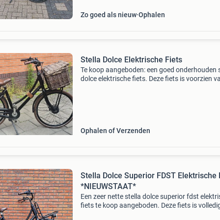
uitzwaa
Zo goed als nieuw
Ophalen
Stella Dolce Elektrische Fiets
Te koop aangeboden: een goed onderhouden s
dolce elektrische fiets. Deze fiets is voorzien v
versnellingen en 9 ondersteuningsstanden, w
zorgt voor een comfortabele rijervaring in dive
Ophalen of Verzenden
Stella Dolce Superior FDST Elektrische 
*NIEUWSTAAT*
Een zeer nette stella dolce superior fdst elektr
fiets te koop aangeboden. Deze fiets is volledi
gecontroleerd, getest en schoongemaakt. De f