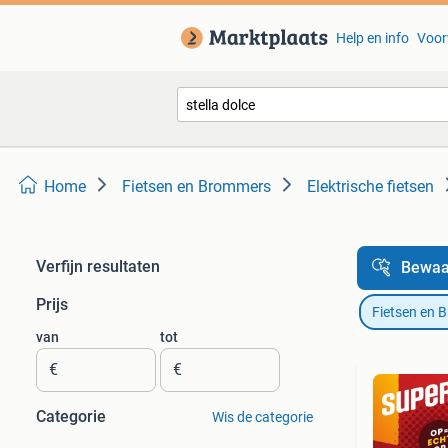
Help en info
Voor
Home
Fietsen en Brommers
Elektrische fietsen
Verfijn resultaten
Bewaa
Prijs
Fietsen en 
van
tot
€
€
Categorie
Wis de categorie