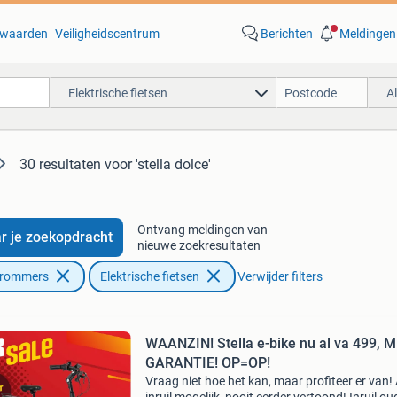
waarden
Veiligheidscentrum
Berichten
Meldingen
Elektrische fietsen
A
30 resultaten
voor 'stella dolce'
Ontvang meldingen van
r je zoekopdracht
nieuwe zoekresultaten
Brommers
Elektrische fietsen
Verwijder filters
WAANZIN! Stella e-bike nu al va 499, 
GARANTIE! OP=OP!
Vraag niet hoe het kan, maar profiteer er van! 