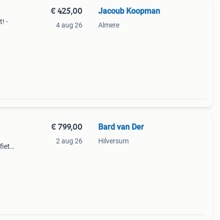
€ 425,00
Jacoub Koopman
! -
4 aug 26
Almere
 00336
- 5
€ 799,00
Bard van Der
2 aug 26
Hilversum
fiets