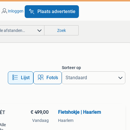
Inloggen
Plaats advertentie
lle afstanden…
Zoek
Sorteer op
Lijst
Foto’s
€ 499,00
Fietshokje | Haarlem
MÉT
Vandaag
Haarlem
Alle