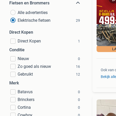
Fietsen en Brommers
Alle advertenties
Elektrische fietsen
29
Direct Kopen
Direct Kopen
1
L
Conditie
Nieuw
0
Zo goed als nieuw
16
Ook van 
Gebruikt
12
Bekijk all
Merk
Batavus
0
Brinckers
0
Cortina
0
Cowboy
0