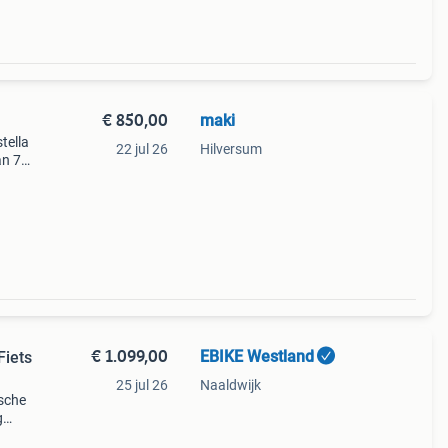
€ 850,00
maki
tella
22 jul 26
Hilversum
an 7
at
rse o
€ 1.099,00
EBIKE Westland
Fiets
25 jul 26
Naaldwijk
ische
g
iets