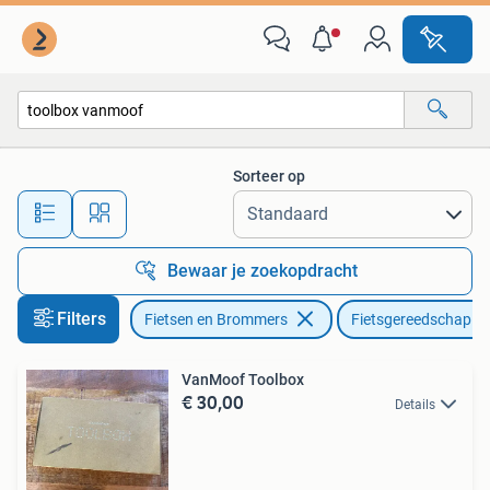
Fietsaccessoires | Fietsgereedschap
Sorteer op
Alle afstanden…
Bewaar je zoekopdracht
Filters
Fietsen en Brommers
Fietsgereedschap
VanMoof Toolbox
€ 30,00
Details