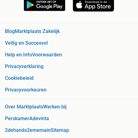
Blog
Marktplaats Zakelijk
Veilig en Succesvol
Help en Info
Voorwaarden
Privacyverklaring
Cookiebeleid
Privacyvoorkeuren
Over Marktplaats
Werken bij
Perskamer
Adevinta
2dehands
2ememain
Sitemap