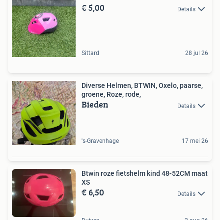
€ 5,00
Details
Sittard
28 jul 26
Diverse Helmen, BTWIN, Oxelo, paarse,
groene, Roze, rode,
Bieden
Details
's-Gravenhage
17 mei 26
Btwin roze fietshelm kind 48-52CM maat
XS
€ 6,50
Details