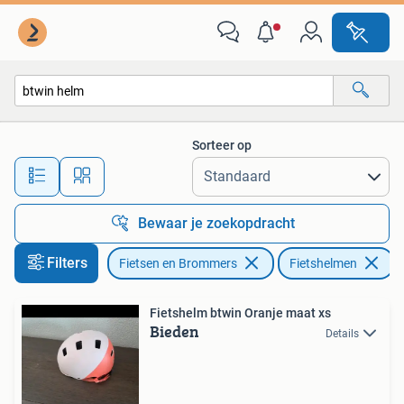
Fietsaccessoires | Fietshelmen
Sorteer op
Alle afstanden…
Bewaar je zoekopdracht
Filters
Fietsen en Brommers
Fietshelmen
V
Fietshelm btwin Oranje maat xs
Bieden
Details