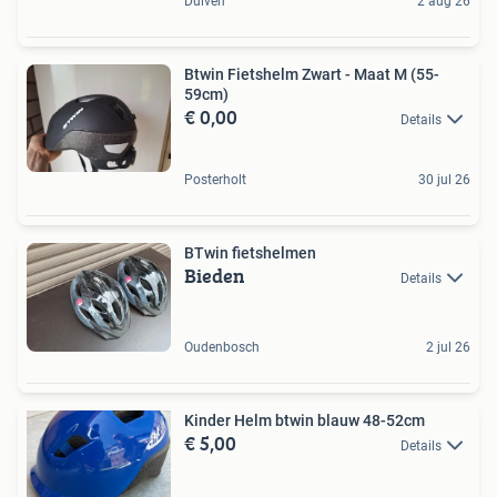
Duiven
2 aug 26
Btwin Fietshelm Zwart - Maat M (55-
59cm)
€ 0,00
Details
Posterholt
30 jul 26
BTwin fietshelmen
Bieden
Details
Oudenbosch
2 jul 26
Kinder Helm btwin blauw 48-52cm
€ 5,00
Details