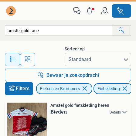
Fietsaccessoires | Fietskleding
Sorteer op
Alle afstanden…
Bewaar je zoekopdracht
Filters
Fietsen en Brommers
Fietskleding
V
Amstel gold fietskleding heren
Bieden
Details