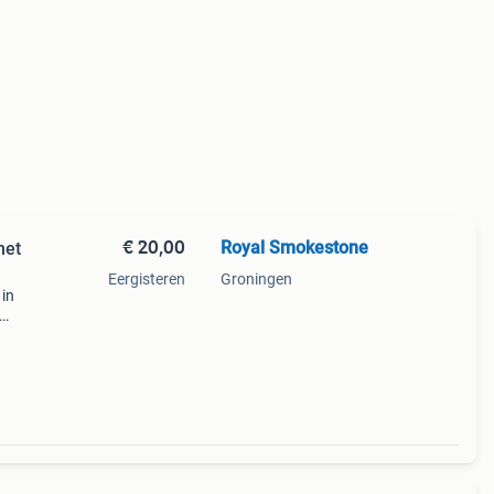
€ 20,00
Royal Smokestone
met
Eergisteren
Groningen
 in
sors.
.