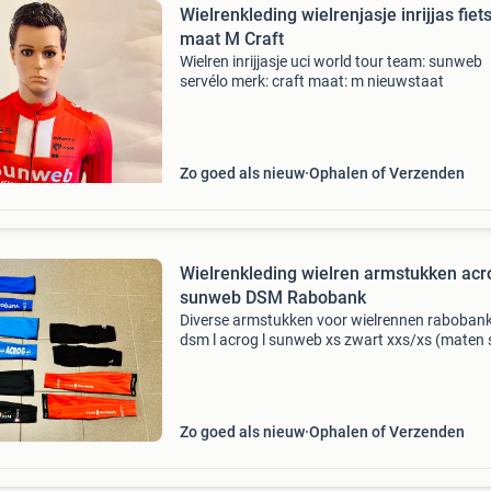
Wielrenkleding wielrenjasje inrijjas fiet
maat M Craft
Wielren inrijjasje uci world tour team: sunweb
servélo merk: craft maat: m nieuwstaat
Zo goed als nieuw
Ophalen of Verzenden
Wielrenkleding wielren armstukken acr
sunweb DSM Rabobank
Diverse armstukken voor wielrennen raboban
dsm l acrog l sunweb xs zwart xxs/xs (maten
ook op laatste foto erbij) geef even aan waar j
bied
Zo goed als nieuw
Ophalen of Verzenden