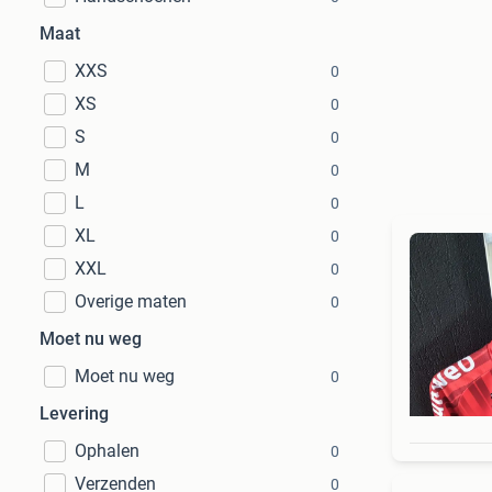
Maat
XXS
0
XS
0
S
0
M
0
L
0
XL
0
XXL
0
Overige maten
0
Moet nu weg
Moet nu weg
0
Levering
Ophalen
0
Verzenden
0