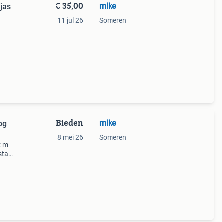
€ 35,00
mike
sjas
11 jul 26
Someren
Bieden
mike
og
8 mei 26
Someren
k m
 staan
e op