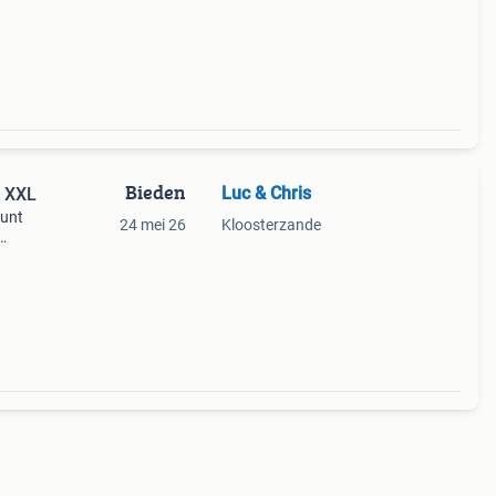
Bieden
Luc & Chris
t XXL
kunt
24 mei 26
Kloosterzande
ste
rken.