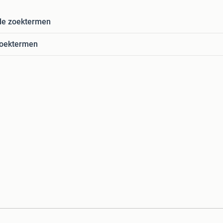
de zoektermen
zoektermen