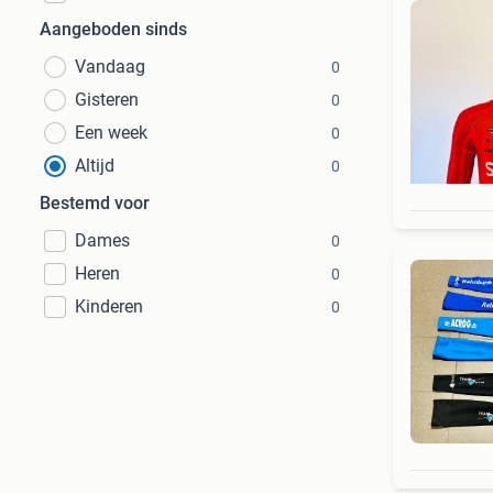
Aangeboden sinds
Vandaag
0
Gisteren
0
Een week
0
Altijd
0
Bestemd voor
Dames
0
Heren
0
Kinderen
0