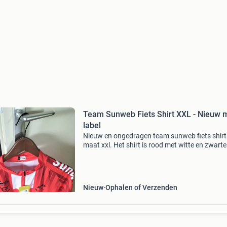
Team Sunweb Fiets Shirt XXL - Nieuw 
label
Nieuw en ongedragen team sunweb fiets shirt
maat xxl. Het shirt is rood met witte en zwarte
accenten en heeft de logo&#39;s van de spon
Ideaal voor de wielerliefhebber of verzamelaar
Gema
Nieuw
Ophalen of Verzenden