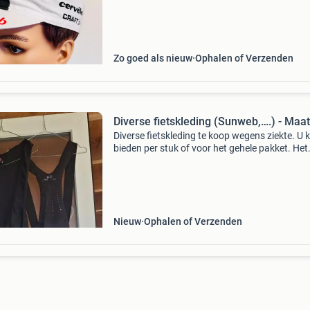
Zo goed als nieuw
Ophalen of Verzenden
Diverse fietskleding (Sunweb,….) - Maa
Diverse fietskleding te koop wegens ziekte. U 
bieden per stuk of voor het gehele pakket. Het
meeste is nieuw, of zeer licht gebruikt. De mee
maten zijn xxl. Inclusief sunweb en andere me
Nieuw
Ophalen of Verzenden