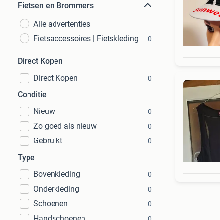
Fietsen en Brommers
Alle advertenties
Fietsaccessoires | Fietskleding
0
Direct Kopen
Direct Kopen
0
Conditie
Nieuw
0
Zo goed als nieuw
0
Gebruikt
0
Type
Bovenkleding
0
Onderkleding
0
Schoenen
0
Handschoenen
0