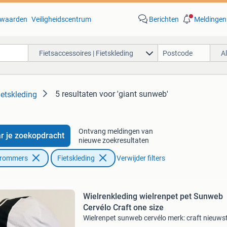
waarden
Veiligheidscentrum
Berichten
Meldingen
Fietsaccessoires | Fietskleding
A
5 resultaten
voor 'giant sunweb'
ietskleding
Ontvang meldingen van
r je zoekopdracht
nieuwe zoekresultaten
Brommers
Fietskleding
Verwijder filters
Wielrenkleding wielrenpet pet Sunweb
Cervélo Craft one size
Wielrenpet sunweb cervélo merk: craft nieuws