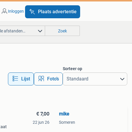
Inloggen
Plaats advertentie
lle afstanden…
Zoek
Sorteer op
Lijst
Foto’s
€ 7,00
mike
22 jun 26
Someren
taat