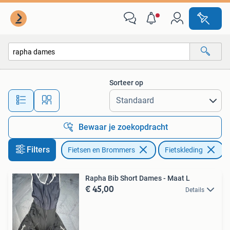
Fietsaccessoires | Fietskleding
Sorteer op
Alle afstanden…
Bewaar je zoekopdracht
Filters
Fietsen en Brommers
Fietskleding
V
Rapha Bib Short Dames - Maat L
€ 45,00
Details