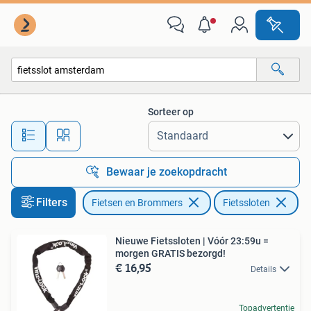
Fietsaccessoires | Fietssloten
Sorteer op
Alle afstanden…
Bewaar je zoekopdracht
Filters
Fietsen en Brommers
Fietssloten
Ve
Nieuwe Fietssloten | Vóór 23:59u =
morgen GRATIS bezorgd!
€ 16,95
Details
Topadvertentie