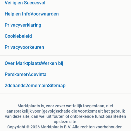
Veilig en Succesvol
Help en Info
Voorwaarden
Privacyverklaring
Cookiebeleid
Privacyvoorkeuren
Over Marktplaats
Werken bij
Perskamer
Adevinta
2dehands
2ememain
Sitemap
Marktplaats is, voor zover wettelijk toegestaan, niet
aansprakelijk voor (gevolg)schade die voortkomt uit het gebruik
van deze site, dan wel uit fouten of ontbrekende functionaliteiten
op deze site.
Copyright © 2026 Marktplaats B.V. Alle rechten voorbehouden.