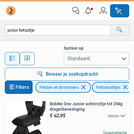
Fietsaccessoires | Fietsstoeltjes
Sorteer op
Alle afstanden…
Bewaar je zoekopdracht
Filters
Fietsen en Brommers
Fietsstoeltjes
Bobike One Junior achterzitje tot 35kg
dragerbevestiging
€ 42,95
Details
Topadvertentie