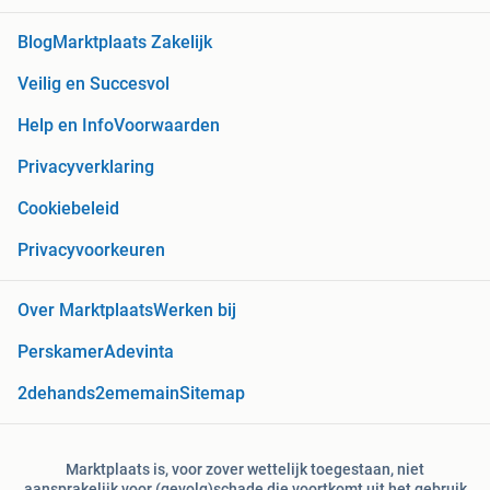
Blog
Marktplaats Zakelijk
Veilig en Succesvol
Help en Info
Voorwaarden
Privacyverklaring
Cookiebeleid
Privacyvoorkeuren
Over Marktplaats
Werken bij
Perskamer
Adevinta
2dehands
2ememain
Sitemap
Marktplaats is, voor zover wettelijk toegestaan, niet
aansprakelijk voor (gevolg)schade die voortkomt uit het gebruik