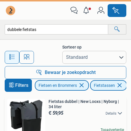
Fietsaccessoires | Fietstassen
Sorteer op
Alle afstanden…
Bewaar je zoekopdracht
Filters
Fietsen en Brommers
Fietstassen
Ve
Fietstas dubbel | New Looxs | Nyborg |
34 liter
€ 59,95
Details
Topadvertentie