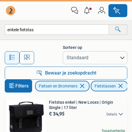
Fietsaccessoires | Fietstassen
Sorteer op
Alle afstanden…
Bewaar je zoekopdracht
Filters
Fietsen en Brommers
Fietstassen
Ve
Fietstas enkel | New Looxs | Origin
Single | 17 liter
€ 34,95
Details
Topadvertentie