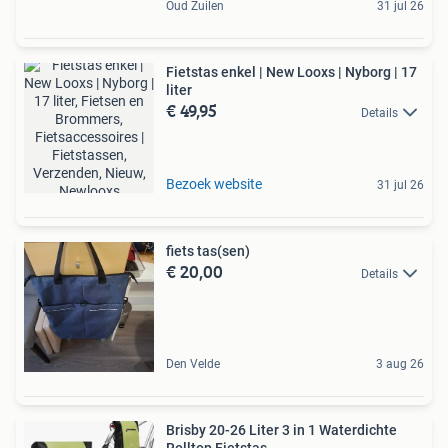
Oud Zuilen
31 jul 26
Fietstas enkel | New Looxs | Nyborg | 17
liter
€ 49,95
Details
Bezoek website
31 jul 26
fiets tas(sen)
€ 20,00
Details
Den Velde
3 aug 26
Brisby 20-26 Liter 3 in 1 Waterdichte
Rolltop Fietstas