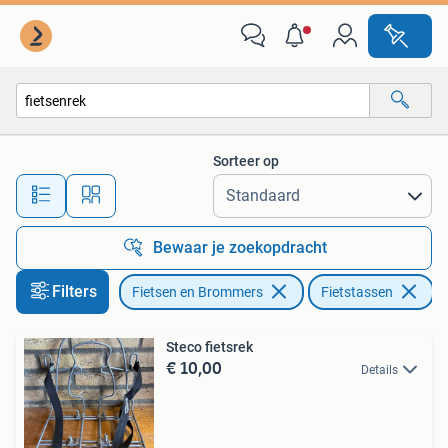
Fietsaccessoires | Fietstassen
Sorteer op
Alle afstanden…
Bewaar je zoekopdracht
Filters
Fietsen en Brommers
Fietstassen
Ve
Steco fietsrek
€ 10,00
Details