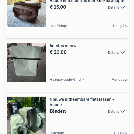
Vaude fietsstuurtas met Klickfix adapter
€ 15,00
Details
Hoofddorp
1 aug 26
fietstas nieuw
€ 20,00
Details
Hazerswoude-Rijndijk
Vandaag
Nieuwe uitneembare fietstassen -
Vaude
Bieden
Details
Hillegom
31 jul 26