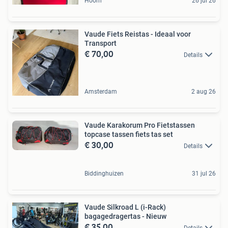
Hoorn
26 jul 26
Vaude Fiets Reistas - Ideaal voor
Transport
€ 70,00
Details
Amsterdam
2 aug 26
Vaude Karakorum Pro Fietstassen
topcase tassen fiets tas set
€ 30,00
Details
Biddinghuizen
31 jul 26
Vaude Silkroad L (i-Rack)
bagagedragertas - Nieuw
€ 35,00