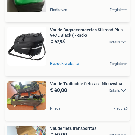
Eindhoven
Eergisteren
Vaude Bagagedragertas Silkroad Plus
9+7L Black (i-Rack)
€ 67,95
Details
Bezoek website
Eergisteren
Vaude Trailguide fietstas - Nieuwstaat
€ 40,00
Details
Nijega
7 aug 26
Vaude fiets transporttas
€ 60,00