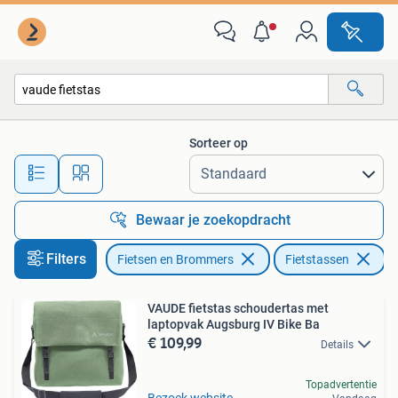
Fietsaccessoires | Fietstassen
Sorteer op
Alle afstanden…
Bewaar je zoekopdracht
Filters
Fietsen en Brommers
Fietstassen
Ve
VAUDE fietstas schoudertas met
laptopvak Augsburg IV Bike Ba
€ 109,99
Details
Topadvertentie