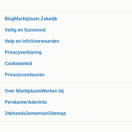
Blog
Marktplaats Zakelijk
Veilig en Succesvol
Help en Info
Voorwaarden
Privacyverklaring
Cookiebeleid
Privacyvoorkeuren
Over Marktplaats
Werken bij
Perskamer
Adevinta
2dehands
2ememain
Sitemap