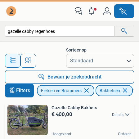
Fietsen | Bakfietsen
Sorteer op
Alle afstanden…
Bewaar je zoekopdracht
Filters
Fietsen en Brommers
Bakfietsen
Ver
Gazelle Cabby Bakfiets
€ 400,00
Details
Hoogezand
Gisteren