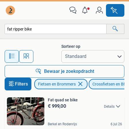
Fietsen | Crossfietsen en BMX
Sorteer op
Alle afstanden…
Bewaar je zoekopdracht
Filters
Fietsen en Brommers
Crossfietsen en BM
Fat quad se bike
€ 999,00
Details
Berkel en Rodenrijs
6 jul 26