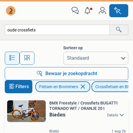
Fietsen | Crossfietsen en BMX
Sorteer op
Alle afstanden…
Bewaar je zoekopdracht
Filters
Fietsen en Brommers
Crossfietsen en BM
BMX Freestyle / Crossfiets BUGATTI
TORNADO WIT / ORANJE 20 I
Bieden
Details
Brielle
1 aug 26