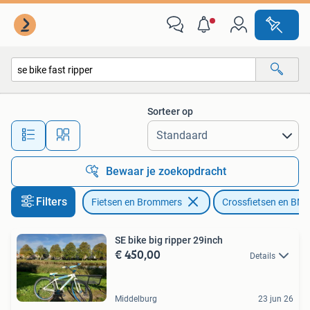
Fietsen | Crossfietsen en BMX
Sorteer op
Alle afstanden…
Bewaar je zoekopdracht
Filters
Fietsen en Brommers
Crossfietsen en BM
SE bike big ripper 29inch
€ 450,00
Details
Middelburg
23 jun 26