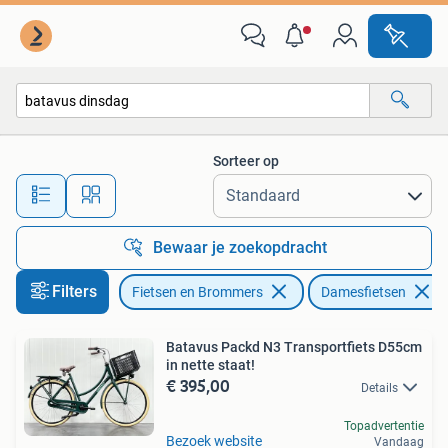
Fietsen | Dames | Damesfietsen
Sorteer op
Alle afstanden…
Bewaar je zoekopdracht
Filters
Fietsen en Brommers
Damesfietsen
Batavus Packd N3 Transportfiets D55cm
in nette staat!
€ 395,00
Details
Topadvertentie
Bezoek website
Vandaag