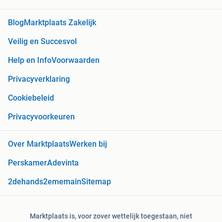
Blog
Marktplaats Zakelijk
Veilig en Succesvol
Help en Info
Voorwaarden
Privacyverklaring
Cookiebeleid
Privacyvoorkeuren
Over Marktplaats
Werken bij
Perskamer
Adevinta
2dehands
2ememain
Sitemap
Marktplaats is, voor zover wettelijk toegestaan, niet