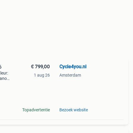
€ 799,00
Cycle4you.nl
6
leur:
1 aug 26
Amsterdam
mano
e en
e.
Topadvertentie
Bezoek website