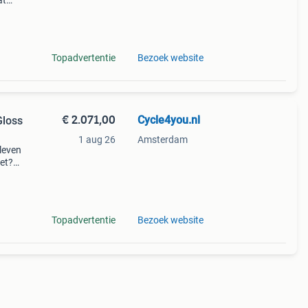
at
er.
Topadvertentie
Bezoek website
€ 2.071,00
Cycle4you.nl
Gloss
1 aug 26
Amsterdam
sleven
et?
m
Topadvertentie
Bezoek website