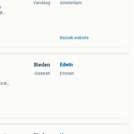
Vandaag
Amsterdam
e
at
er.
Bezoek website
Bieden
Edwin
Gisteren
Emmen
s is
rager