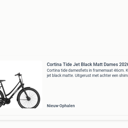
Cortina Tide Jet Black Matt Dames 202
Cortina tide damesfiets in framemaat 46cm. K
jet black matte. Uitgerust met achter een shi
nexus 7-traps versnellingsnaaf met rollerbrak
voor een shimano naafdynamo met rollerbrak
Fiets
Nieuw
Ophalen