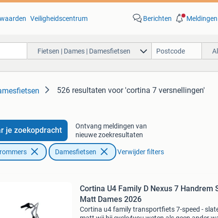
waarden
Veiligheidscentrum
Berichten
Meldingen
Fietsen | Dames | Damesfietsen
A
526 resultaten
voor 'cortina 7 versnellingen'
amesfietsen
Ontvang meldingen van
r je zoekopdracht
nieuwe zoekresultaten
Brommers
Damesfietsen
Verwijder filters
Cortina U4 Family D Nexus 7 Handrem 
Matt Dames 2026
Cortina u4 family transportfiets 7-speed - slat