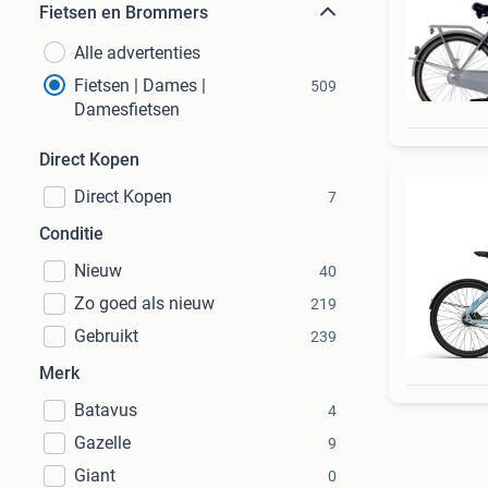
Fietsen en Brommers
Alle advertenties
Fietsen | Dames |
509
Damesfietsen
Direct Kopen
Direct Kopen
7
Conditie
Nieuw
40
Zo goed als nieuw
219
Gebruikt
239
Merk
Batavus
4
Gazelle
9
Giant
0