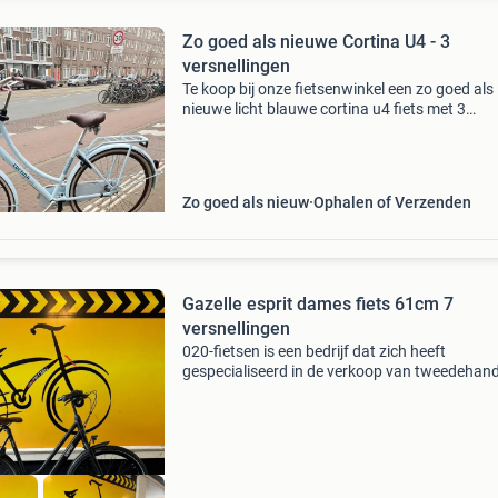
Zo goed als nieuwe Cortina U4 - 3
versnellingen
Te koop bij onze fietsenwinkel een zo goed als
nieuwe licht blauwe cortina u4 fiets met 3
versnellingen en terugtraprem. De fiets is inclu
een ringslot en verkeert in uitstekende staat. I
voo
Zo goed als nieuw
Ophalen of Verzenden
Gazelle esprit dames fiets 61cm 7
versnellingen
020-fietsen is een bedrijf dat zich heeft
gespecialiseerd in de verkoop van tweedehan
normale en elektrische fietsen. Onze merken: 
union cortina gazelle batavus sparta veloretti
workcycle en no