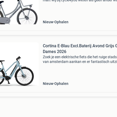
matt wij bij cycle4you weten als geen ander w
een gezin nodig heeft in het drukke stadsverke
De cortina u4 family is niet zomaar een
transportfiet
Nieuw
Ophalen
Cortina E-Blau Excl.Baterij Avond Grijs 
Dames 2026
Zoek je een elektrische fiets die het ruige stad
van amsterdam aankan en er fantastisch uitzi
De cortina e-blau 2026 combineert een extree
krachtige motor (90 nm!) Met een
onderhoudsvriendel
Nieuw
Ophalen