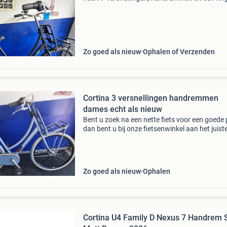
Te koop aangeboden bij: rijwielhandel oudwest
frederik hendrikstraat 59-61, 1052hl amsterd
Zo goed als nieuw
Ophalen of Verzenden
Cortina 3 versnellingen handremmen
dames echt als nieuw
Bent u zoek na een nette fiets voor een goede p
dan bent u bij onze fietsenwinkel aan het juist
adres . Wij hebben een ruim aanbod van meer
350 fietsen op voorraad . Op onze fietsen krijg
Zo goed als nieuw
Ophalen
Cortina U4 Family D Nexus 7 Handrem 