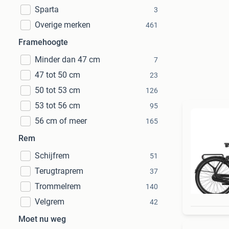
Sparta
3
Overige merken
461
Framehoogte
Minder dan 47 cm
7
47 tot 50 cm
23
50 tot 53 cm
126
53 tot 56 cm
95
56 cm of meer
165
Rem
Schijfrem
51
Terugtraprem
37
Trommelrem
140
Velgrem
42
Moet nu weg