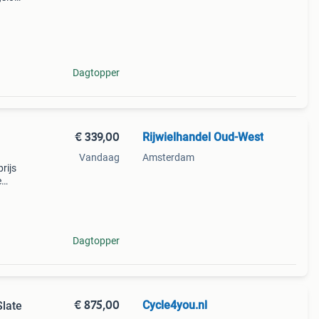
,
am.
Dagtopper
€ 339,00
Rijwielhandel Oud-West
Vandaag
Amsterdam
rijs
e
 dan
t u
Dagtopper
€ 875,00
Cycle4you.nl
Slate