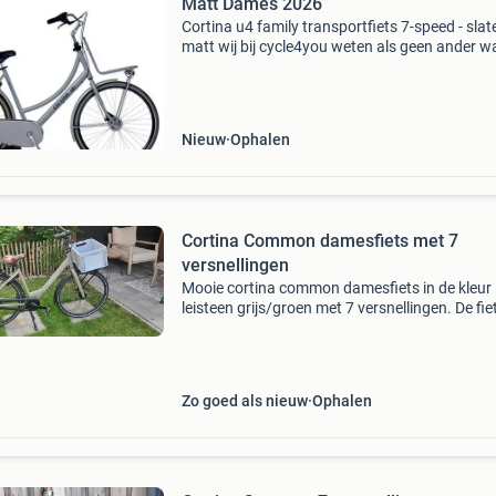
Matt Dames 2026
Cortina u4 family transportfiets 7-speed - slat
matt wij bij cycle4you weten als geen ander w
een gezin nodig heeft in het drukke stadsverke
De cortina u4 family is niet zomaar een
transportfiet
Nieuw
Ophalen
Cortina Common damesfiets met 7
versnellingen
Mooie cortina common damesfiets in de kleur
leisteen grijs/groen met 7 versnellingen. De fiet
in goede staat, maar heeft uiteraard wel wat
gebruikerssporen en heeft een handige voord
met een
Zo goed als nieuw
Ophalen