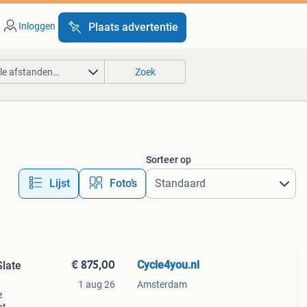
Inloggen
Plaats advertentie
lle afstanden…
Zoek
Sorteer op
Lijst
Foto’s
€ 875,00
Cycle4you.nl
Slate
1 aug 26
Amsterdam
e