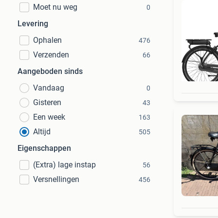
Moet nu weg
0
Levering
Ophalen
476
Verzenden
66
Aangeboden sinds
Vandaag
0
Gisteren
43
Een week
163
Altijd
505
Eigenschappen
(Extra) lage instap
56
Versnellingen
456