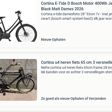
Cortina E-Tide D Bosch Motor 400Wh J
Black Matt Dames 2026
Cortina e-tide damesfiets 28" 53cm 7v - mat je
zwart (bosch smart system bes3) elk jaar wo
we overspoeld met nieuwe technologieën en
vervoermiddelen die beloven ons leven makkeli
effici
Nieuw
Ophalen
Cortina u4 heren fiets 65 cm 3 versnell
Nette cortina u4 heren fiets 65cm frame 28 inc
lek banden voor en achter 3 versnellingen sh
nexus axa veiligheid slot met 2 sleutels word
verkocht met garantie! Waarom kopen bij 030
fietsen
Zo goed als nieuw
Ophalen of Verzenden