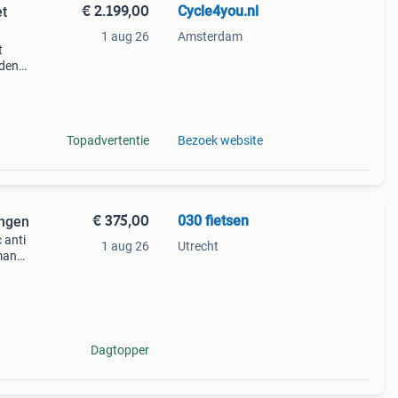
€ 2.199,00
Cycle4you.nl
et
1 aug 26
Amsterdam
t
rden
jker,
Topadvertentie
Bezoek website
€ 375,00
030 fietsen
ingen
 anti
1 aug 26
Utrecht
imano
Dagtopper