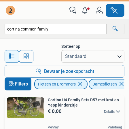
Fietsen | Dames | Damesfietsen
Sorteer op
Alle afstanden…
Bewaar je zoekopdracht
Filters
Fietsen en Brommers
Damesfietsen
Cortina U4 Family fiets D57 met krat en
Yepp kinderzitje
€ 0,00
Details
Venray
Vandaag