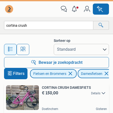
Fietsen | Dames | Damesfietsen
Sorteer op
Alle afstanden…
Bewaar je zoekopdracht
Filters
Fietsen en Brommers
Damesfietsen
CORTINA CRUSH DAMESFIETS
€ 150,00
Details
Doetinchem
Gisteren